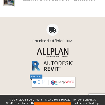
Piattaforme Cloud
Progettazione impianti scarico acque
Software 3D
Software CAD/CAM
Software calcolo umidità e condensazione
Software di conversione vettoriale
Software di gestione dati geospaziali
Fornitori Ufficiali BIM
Software di progettazione degli acquedotti
Software di progettazione delle rotatorie
Software di progettazione geotecnica
Software di simulazioni multi-fisiche
Software diagnosi energetica
Software digitalizzazione
Software disegno 2D
Software e bim
Software elaborazione dati scansione
Software Gestione cantieri
© 2015-2026 Social Net Srl P.IVA 08065360722 - n° iscrizione ROC
Software impianti riscaldamento
35142. Società iscritta nella sezione speciale con qualifica di Start-Up