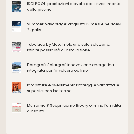
ISOLPOOL: prestazioni elevate per il rivestimento
Edilizia
delle piscine
Accessori
Antincendio e sicurezza
Summer Advantage: acquista 12 mesi e ne ricevi
2 gratis
Attrezzature manuali
Cantiere e macchine
Tuboluce by Metalmek: una sola soluzione,
Cappe d'aspirazione
infinite possibilità di installazione
Consolidamento
Coperture
Fibrograf+Solargraf: innovazione energetica
Deumidificazione
integrata per l’involucro edilizio
Domotica e impianti elettrici
Energie rinnovabili
Idropitture e rivestimenti: Proteggi e valorizza le
Ferramenta e fissaggi
superfici con Isolresine
Impermeabilizzazione
Muri umidi? Scopri come Biodry elimina l’umidità
Impianti idrici e depurazione
di risalita
Impianti termici e climatizzazione
Intonaci, vernici e collanti
Isolamento