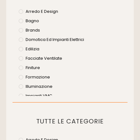
Arredo E Design
Bagno
Brands
Domotica Ed Impianti Elettrici
Edilizia
Facciate Ventilate
Finiture
Formazione
Illuminazione
Impianti VMC
Muratura
Murature
TUTTE LE CATEGORIE
Progettazione Infrastrutturale
Risanamento E Restauro
Arredo E Design