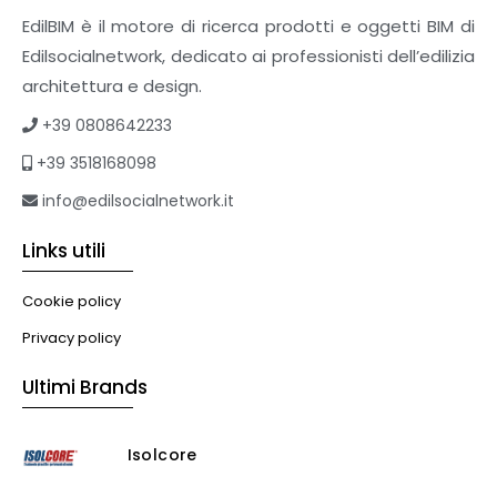
Sistemi giardini pensili
EdilBIM è il motore di ricerca prodotti e oggetti BIM di
Supporti per esterni
Edilsocialnetwork, dedicato ai professionisti dell’edilizia
Tetti verdi
architettura e design.
Formazione
+39 0808642233
Corsi on-line
+39 3518168098
eBook
Formazione professionale
info@edilsocialnetwork.it
Libri
Links utili
Illuminazione
Illuminazione
Cookie policy
Impianti VMC
Privacy policy
Muratura
Ultimi Brands
Murature
Progettazione Infrastrutturale
Isolcore
Risanamento E Restauro
Antigraffiti