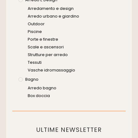
Senza Categoria
Arredamento e design
Servizi
Arredo urbano e giardino
Software
Outdoor
Piscine
Porte e finestre
Scale e ascensori
Strutture per arredo
Tessuti
Vasche idromassaggio
Bagno
Arredo bagno
Box doccia
Cassette di scarico
Placche di comando per wc
Vasche da bagno
Domotica Ed Impianti Elettrici
ULTIME NEWSLETTER
Termostati