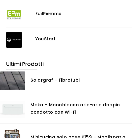
Antiscivolo
Consolidanti
EdilPiemme
Decappante
Detergenti a base acida
Detergenti ad acqua
YouStart
Ossidante
Protettivi
Pulitori
Ultimi Prodotti
Rasanti per muro
Solventi
Solargraf – Fibrotubi
Senza Categoria
Servizi
Certificazioni
Moka – Monoblocco aria-aria doppio
Consulenza
condotto con Wi-Fi
Noleggio
Software
GIS
Minicucina solo base K159 – Mobilspazio