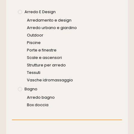
Arredo E Design
Arredamento e design
Arredo urbano e giardino
Outdoor
Piscine
Porte e finestre
Scale e ascensori
Strutture per arredo
Tessuti
Vasche idromassaggio
Bagno
Arredo bagno
Box doccia
Cassette di scarico
Placche di comando per wc
Vasche da bagno