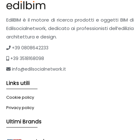
Pavimenti e rivestimenti
Pavimenti industriali
Sistemi giardini pensili
EdilBIM è il motore di ricerca prodotti e oggetti BIM di
Supporti per esterni
Edilsocialnetwork, dedicato ai professionisti dell’edilizia
Tetti verdi
architettura e design.
Formazione
+39 0808642233
Corsi on-line
+39 3518168098
eBook
Formazione professionale
info@edilsocialnetwork.it
Libri
Links utili
Illuminazione
Illuminazione
Cookie policy
Impianti VMC
Privacy policy
Muratura
Ultimi Brands
Murature
Progettazione Infrastrutturale