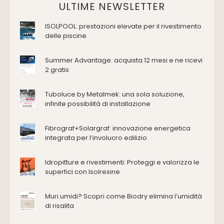
Domotica Ed Impianti Elettrici
ULTIME NEWSLETTER
Termostati
ISOLPOOL: prestazioni elevate per il rivestimento
Edilizia
delle piscine
Accessori
Antincendio e sicurezza
Summer Advantage: acquista 12 mesi e ne ricevi
2 gratis
Attrezzature manuali
Cantiere e macchine
Tuboluce by Metalmek: una sola soluzione,
Cappe d'aspirazione
infinite possibilità di installazione
Consolidamento
Coperture
Fibrograf+Solargraf: innovazione energetica
Deumidificazione
integrata per l’involucro edilizio
Domotica e impianti elettrici
Energie rinnovabili
Idropitture e rivestimenti: Proteggi e valorizza le
Ferramenta e fissaggi
superfici con Isolresine
Impermeabilizzazione
Muri umidi? Scopri come Biodry elimina l’umidità
Impianti idrici e depurazione
di risalita
Impianti termici e climatizzazione
Intonaci, vernici e collanti