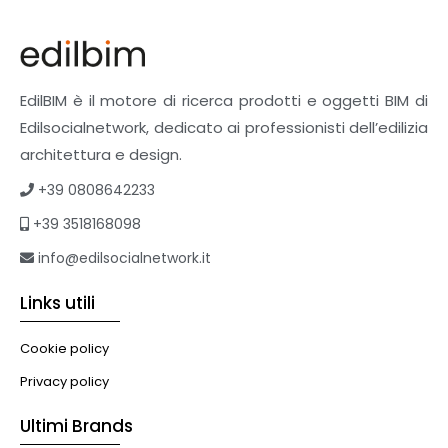
Finiture
Pavimenti e rivestimenti
Pavimenti industriali
Sistemi giardini pensili
EdilBIM è il motore di ricerca prodotti e oggetti BIM di
Supporti per esterni
Edilsocialnetwork, dedicato ai professionisti dell’edilizia
Tetti verdi
architettura e design.
Formazione
+39 0808642233
Corsi on-line
+39 3518168098
eBook
Formazione professionale
info@edilsocialnetwork.it
Libri
Links utili
Illuminazione
Illuminazione
Cookie policy
Impianti VMC
Privacy policy
Muratura
Ultimi Brands
Murature