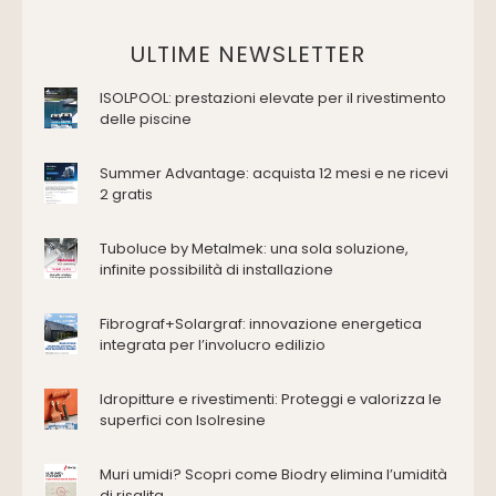
Vasche da bagno
Domotica Ed Impianti Elettrici
ULTIME NEWSLETTER
Termostati
ISOLPOOL: prestazioni elevate per il rivestimento
Edilizia
delle piscine
Accessori
Antincendio e sicurezza
Summer Advantage: acquista 12 mesi e ne ricevi
2 gratis
Attrezzature manuali
Cantiere e macchine
Tuboluce by Metalmek: una sola soluzione,
Cappe d'aspirazione
infinite possibilità di installazione
Consolidamento
Coperture
Fibrograf+Solargraf: innovazione energetica
Deumidificazione
integrata per l’involucro edilizio
Domotica e impianti elettrici
Energie rinnovabili
Idropitture e rivestimenti: Proteggi e valorizza le
Ferramenta e fissaggi
superfici con Isolresine
Impermeabilizzazione
Muri umidi? Scopri come Biodry elimina l’umidità
Impianti idrici e depurazione
di risalita