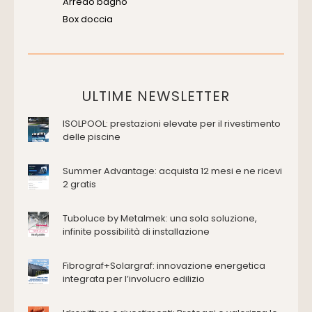
Arredo bagno
Box doccia
Cassette di scarico
Placche di comando per wc
Vasche da bagno
Domotica Ed Impianti Elettrici
ULTIME NEWSLETTER
Termostati
ISOLPOOL: prestazioni elevate per il rivestimento
Edilizia
delle piscine
Accessori
Antincendio e sicurezza
Summer Advantage: acquista 12 mesi e ne ricevi
2 gratis
Attrezzature manuali
Cantiere e macchine
Tuboluce by Metalmek: una sola soluzione,
Cappe d'aspirazione
infinite possibilità di installazione
Consolidamento
Coperture
Fibrograf+Solargraf: innovazione energetica
Deumidificazione
integrata per l’involucro edilizio
Domotica e impianti elettrici
Energie rinnovabili