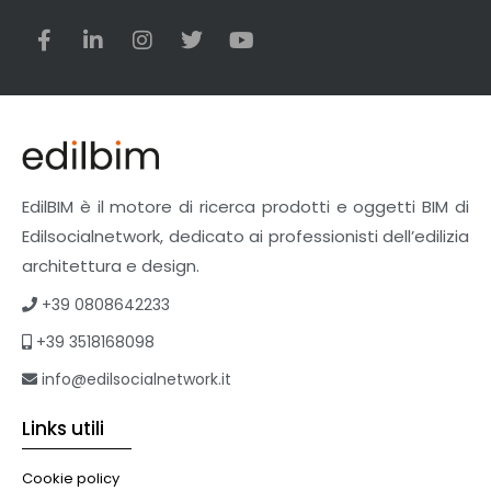
Utensili
Veicoli multiuso
Facciate Ventilate
Finiture
Pavimenti e rivestimenti
Pavimenti industriali
Sistemi giardini pensili
EdilBIM è il motore di ricerca prodotti e oggetti BIM di
Supporti per esterni
Edilsocialnetwork, dedicato ai professionisti dell’edilizia
Tetti verdi
architettura e design.
Formazione
+39 0808642233
Corsi on-line
+39 3518168098
eBook
Formazione professionale
info@edilsocialnetwork.it
Libri
Links utili
Illuminazione
Illuminazione
Cookie policy