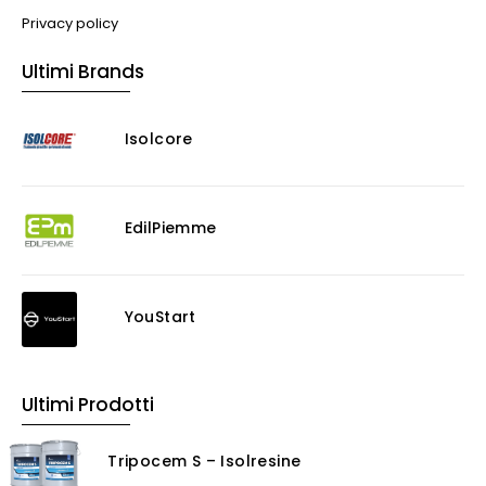
Impianti VMC
Privacy policy
Muratura
Ultimi Brands
Murature
Progettazione Infrastrutturale
Isolcore
Risanamento E Restauro
Antigraffiti
Antiscivolo
Consolidanti
EdilPiemme
Decappante
Detergenti a base acida
Detergenti ad acqua
YouStart
Ossidante
Protettivi
Pulitori
Ultimi Prodotti
Rasanti per muro
Solventi
Tripocem S – Isolresine
Senza Categoria