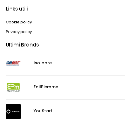
Libri
Links utili
Illuminazione
Illuminazione
Cookie policy
Impianti VMC
Privacy policy
Muratura
Ultimi Brands
Murature
Progettazione Infrastrutturale
Isolcore
Risanamento E Restauro
Antigraffiti
Antiscivolo
Consolidanti
EdilPiemme
Decappante
Detergenti a base acida
Detergenti ad acqua
YouStart
Ossidante
Protettivi
Pulitori