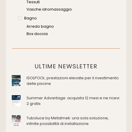
Tessuti
Vasche idromassaggio
Bagno
Arredo bagno
Box doccia
Cassette di scarico
Placche di comando per wc
Vasche da bagno
Domotica Ed Impianti Elettrici
ULTIME NEWSLETTER
Termostati
ISOLPOOL: prestazioni elevate per il rivestimento
Edilizia
delle piscine
Accessori
Antincendio e sicurezza
Summer Advantage: acquista 12 mesi e ne ricevi
2 gratis
Attrezzature manuali
Cantiere e macchine
Tuboluce by Metalmek: una sola soluzione,
Cappe d'aspirazione
infinite possibilità di installazione
Consolidamento