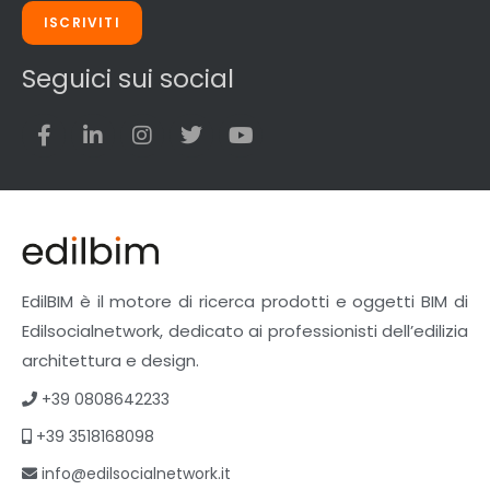
Strumenti di rilievo e misurazione
ISCRIVITI
Strutture
Superfici
Seguici sui social
Teli
Utensili
Veicoli multiuso
Facciate Ventilate
Finiture
Pavimenti e rivestimenti
Pavimenti industriali
Sistemi giardini pensili
EdilBIM è il motore di ricerca prodotti e oggetti BIM di
Supporti per esterni
Edilsocialnetwork, dedicato ai professionisti dell’edilizia
Tetti verdi
architettura e design.
Formazione
+39 0808642233
Corsi on-line
+39 3518168098
eBook
Formazione professionale
info@edilsocialnetwork.it