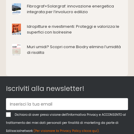
Coperture
Fibrograf+Solargraf: innovazione energetica
Deumidificazione
integrata per l’involucro edilizio
Domotica e impianti elettrici
Energie rinnovabili
Idropitture e rivestimenti: Proteggi e valorizza le
Ferramenta e fissaggi
superfici con Isolresine
Impermeabilizzazione
Muri umidi? Scopri come Biodry elimina l’umidità
Impianti idrici e depurazione
di risalita
Impianti termici e climatizzazione
Intonaci, vernici e collanti
Isolamento
Materiali da costruzione
Pannelli
Iscriviti alla newsletter!
Pareti esterne e facciate
Pareti Interne
reti
Reti di adduzione gas
Dichiaro di aver preso visione dell'Informativa Privacy e ACCONSENTO al
Sicurezza e dpi
trattamento dei miei dati personali per finalità di marketing da parte di
Siderurgia
Edilsocialnetwork
(Per visionare la Privacy Policy clicca qui).