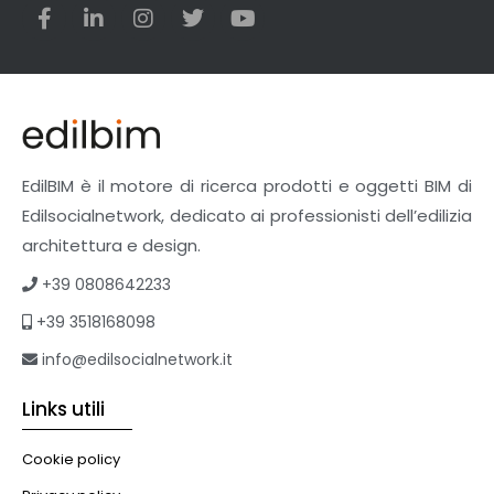
Utensili
Veicoli multiuso
Facciate Ventilate
Finiture
Pavimenti e rivestimenti
Pavimenti industriali
Sistemi giardini pensili
EdilBIM è il motore di ricerca prodotti e oggetti BIM di
Supporti per esterni
Edilsocialnetwork, dedicato ai professionisti dell’edilizia
Tetti verdi
architettura e design.
Formazione
+39 0808642233
Corsi on-line
+39 3518168098
eBook
Formazione professionale
info@edilsocialnetwork.it
Libri
Links utili
Illuminazione
Illuminazione
Cookie policy
Impianti VMC