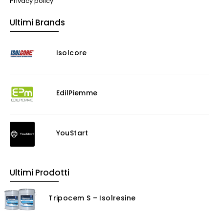
Privacy policy
Muratura
Ultimi Brands
Murature
Progettazione Infrastrutturale
Isolcore
Risanamento E Restauro
Antigraffiti
Antiscivolo
Consolidanti
EdilPiemme
Decappante
Detergenti a base acida
Detergenti ad acqua
YouStart
Ossidante
Protettivi
Pulitori
Ultimi Prodotti
Rasanti per muro
Solventi
Tripocem S – Isolresine
Senza Categoria
Servizi