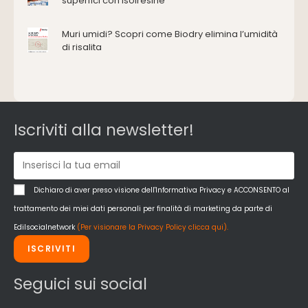
Ferramenta e fissaggi
superfici con Isolresine
Impermeabilizzazione
Muri umidi? Scopri come Biodry elimina l’umidità
Impianti idrici e depurazione
di risalita
Impianti termici e climatizzazione
Intonaci, vernici e collanti
Isolamento
Materiali da costruzione
Pannelli
Iscriviti alla newsletter!
Pareti esterne e facciate
Pareti Interne
reti
Reti di adduzione gas
Dichiaro di aver preso visione dell'Informativa Privacy e ACCONSENTO al
Sicurezza e dpi
trattamento dei miei dati personali per finalità di marketing da parte di
Siderurgia
Edilsocialnetwork
(Per visionare la Privacy Policy clicca qui).
Strumenti di rilievo e misurazione
ISCRIVITI
Strutture
Superfici
Seguici sui social
Teli