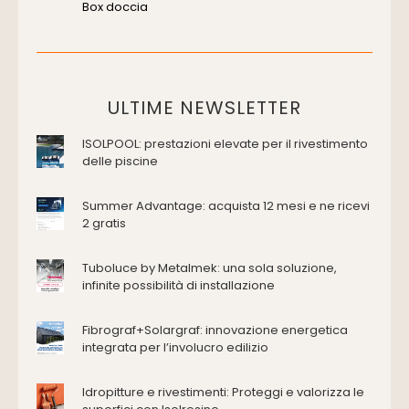
Box doccia
Cassette di scarico
Placche di comando per wc
Vasche da bagno
Domotica Ed Impianti Elettrici
ULTIME NEWSLETTER
Termostati
ISOLPOOL: prestazioni elevate per il rivestimento
Edilizia
delle piscine
Accessori
Antincendio e sicurezza
Summer Advantage: acquista 12 mesi e ne ricevi
2 gratis
Attrezzature manuali
Cantiere e macchine
Tuboluce by Metalmek: una sola soluzione,
Cappe d'aspirazione
infinite possibilità di installazione
Consolidamento
Coperture
Fibrograf+Solargraf: innovazione energetica
Deumidificazione
integrata per l’involucro edilizio
Domotica e impianti elettrici
Energie rinnovabili
Idropitture e rivestimenti: Proteggi e valorizza le