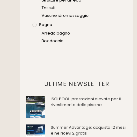
Strutture per arredo
Tessuti
Vasche idromassaggio
Bagno
Arredo bagno
Box doccia
Cassette di scarico
Placche di comando per wc
Vasche da bagno
Domotica Ed Impianti Elettrici
Termostati
ULTIME NEWSLETTER
Edilizia
ISOLPOOL: prestazioni elevate per il
Accessori
rivestimento delle piscine
Antincendio e sicurezza
Attrezzature manuali
Cantiere e macchine
Summer Advantage: acquista 12 mesi
Cappe d'aspirazione
e ne ricevi 2 gratis