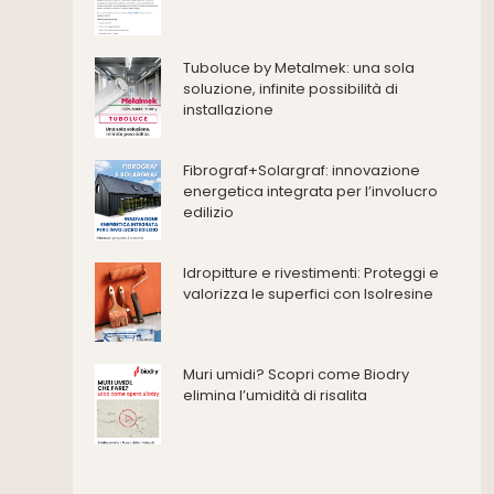
Consolidamento
Coperture
Deumidificazione
Tuboluce by Metalmek: una sola
Domotica e impianti elettrici
soluzione, infinite possibilità di
installazione
Energie rinnovabili
Ferramenta e fissaggi
Impermeabilizzazione
Fibrograf+Solargraf: innovazione
energetica integrata per l’involucro
Impianti idrici e depurazione
edilizio
Impianti termici e climatizzazione
Intonaci, vernici e collanti
Idropitture e rivestimenti: Proteggi e
Isolamento
valorizza le superfici con Isolresine
Materiali da costruzione
Pannelli
Pareti esterne e facciate
Muri umidi? Scopri come Biodry
Pareti Interne
elimina l’umidità di risalita
reti
Reti di adduzione gas
Sicurezza e dpi