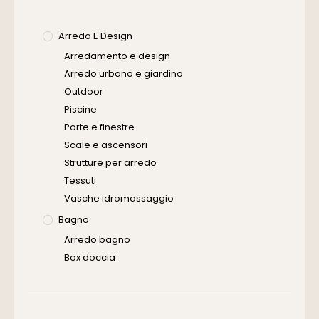
Arredo E Design
Arredamento e design
Arredo urbano e giardino
Outdoor
Piscine
Porte e finestre
Scale e ascensori
Strutture per arredo
Tessuti
Vasche idromassaggio
Bagno
Arredo bagno
Box doccia
Cassette di scarico
Placche di comando per wc
Vasche da bagno