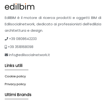
Pavimenti e rivestimenti
Pavimenti industriali
Sistemi giardini pensili
EdilBIM è il motore di ricerca prodotti e oggetti BIM di
Supporti per esterni
Edilsocialnetwork, dedicato ai professionisti dell’edilizia
Tetti verdi
architettura e design.
Formazione
+39 0808642233
Corsi on-line
+39 3518168098
eBook
Formazione professionale
info@edilsocialnetwork.it
Libri
Links utili
Illuminazione
Illuminazione
Cookie policy
Impianti VMC
Privacy policy
Muratura
Ultimi Brands
Murature
Progettazione Infrastrutturale