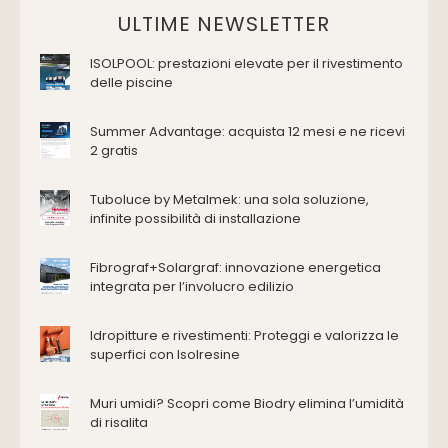
Domotica Ed Impianti Elettrici
ULTIME NEWSLETTER
Termostati
ISOLPOOL: prestazioni elevate per il rivestimento
Edilizia
delle piscine
Accessori
Antincendio e sicurezza
Summer Advantage: acquista 12 mesi e ne ricevi
2 gratis
Attrezzature manuali
Cantiere e macchine
Tuboluce by Metalmek: una sola soluzione,
Cappe d'aspirazione
infinite possibilità di installazione
Consolidamento
Coperture
Fibrograf+Solargraf: innovazione energetica
Deumidificazione
integrata per l’involucro edilizio
Domotica e impianti elettrici
Energie rinnovabili
Idropitture e rivestimenti: Proteggi e valorizza le
Ferramenta e fissaggi
superfici con Isolresine
Impermeabilizzazione
Muri umidi? Scopri come Biodry elimina l’umidità
Impianti idrici e depurazione
di risalita
Impianti termici e climatizzazione