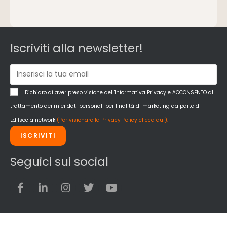
Intonaci, vernici e collanti
Isolamento
Materiali da costruzione
Pannelli
Iscriviti alla newsletter!
Pareti esterne e facciate
Pareti Interne
reti
Reti di adduzione gas
Dichiaro di aver preso visione dell'Informativa Privacy e ACCONSENTO al
Sicurezza e dpi
trattamento dei miei dati personali per finalità di marketing da parte di
Siderurgia
Edilsocialnetwork
(Per visionare la Privacy Policy clicca qui).
Strumenti di rilievo e misurazione
ISCRIVITI
Strutture
Superfici
Seguici sui social
Teli
Utensili
Veicoli multiuso
Facciate Ventilate
Finiture