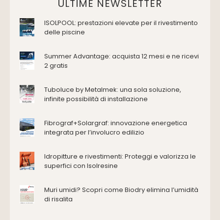
Domotica Ed Impianti Elettrici
ULTIME NEWSLETTER
Termostati
ISOLPOOL: prestazioni elevate per il rivestimento
Edilizia
delle piscine
Accessori
Antincendio e sicurezza
Summer Advantage: acquista 12 mesi e ne ricevi
2 gratis
Attrezzature manuali
Cantiere e macchine
Tuboluce by Metalmek: una sola soluzione,
Cappe d'aspirazione
infinite possibilità di installazione
Consolidamento
Coperture
Fibrograf+Solargraf: innovazione energetica
Deumidificazione
integrata per l’involucro edilizio
Domotica e impianti elettrici
Energie rinnovabili
Idropitture e rivestimenti: Proteggi e valorizza le
Ferramenta e fissaggi
superfici con Isolresine
Impermeabilizzazione
Muri umidi? Scopri come Biodry elimina l’umidità
Impianti idrici e depurazione
di risalita
Impianti termici e climatizzazione
Intonaci, vernici e collanti