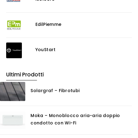
Antigraffiti
Antiscivolo
Consolidanti
EdilPiemme
Decappante
Detergenti a base acida
Detergenti ad acqua
YouStart
Ossidante
Protettivi
Pulitori
Ultimi Prodotti
Rasanti per muro
Solventi
Solargraf – Fibrotubi
Senza Categoria
Servizi
Certificazioni
Moka – Monoblocco aria-aria doppio
Consulenza
condotto con Wi-Fi
Noleggio
Software