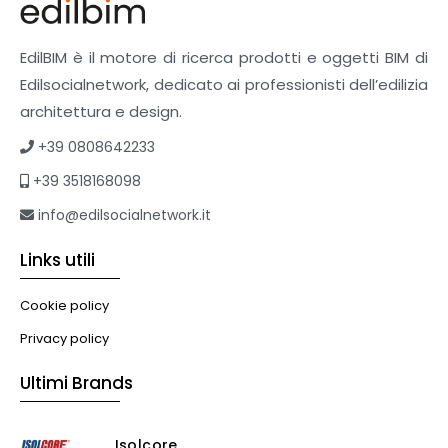
Pavimenti e rivestimenti
Pavimenti industriali
Sistemi giardini pensili
EdilBIM è il motore di ricerca prodotti e oggetti BIM di
Supporti per esterni
Edilsocialnetwork, dedicato ai professionisti dell’edilizia
Tetti verdi
architettura e design.
Formazione
+39 0808642233
Corsi on-line
+39 3518168098
eBook
Formazione professionale
info@edilsocialnetwork.it
Libri
Links utili
Illuminazione
Illuminazione
Cookie policy
Impianti VMC
Privacy policy
Muratura
Ultimi Brands
Murature
Progettazione Infrastrutturale
Isolcore
Risanamento E Restauro