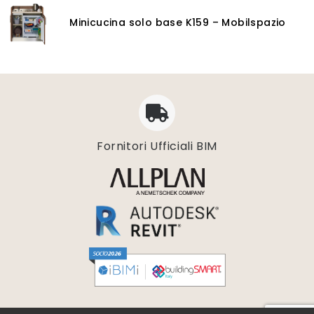
GIS
Minicucina solo base K159 – Mobilspazio
Piattaforme Cloud
Progettazione impianti scarico acque
Software 3D
Software CAD/CAM
Software calcolo umidità e condensazione
Software di conversione vettoriale
Software di gestione dati geospaziali
Fornitori Ufficiali BIM
Software di progettazione degli acquedotti
Software di progettazione delle rotatorie
Software di progettazione geotecnica
Software di simulazioni multi-fisiche
Software diagnosi energetica
Software digitalizzazione
Software disegno 2D
Software e bim
Software elaborazione dati scansione