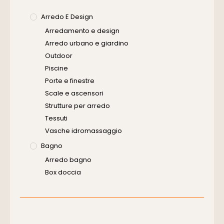
Arredo E Design
Arredamento e design
Arredo urbano e giardino
Outdoor
Piscine
Porte e finestre
Scale e ascensori
Strutture per arredo
Tessuti
Vasche idromassaggio
Bagno
Arredo bagno
Box doccia
Cassette di scarico
Placche di comando per wc
Vasche da bagno