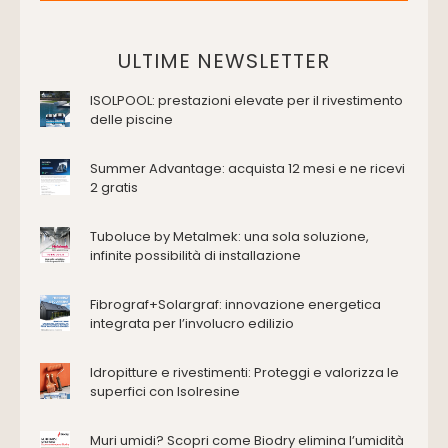
Placche di comando per wc
Vasche da bagno
Domotica Ed Impianti Elettrici
ULTIME NEWSLETTER
Termostati
ISOLPOOL: prestazioni elevate per il rivestimento
Edilizia
delle piscine
Accessori
Antincendio e sicurezza
Summer Advantage: acquista 12 mesi e ne ricevi
2 gratis
Attrezzature manuali
Cantiere e macchine
Tuboluce by Metalmek: una sola soluzione,
Cappe d'aspirazione
infinite possibilità di installazione
Consolidamento
Coperture
Fibrograf+Solargraf: innovazione energetica
Deumidificazione
integrata per l’involucro edilizio
Domotica e impianti elettrici
Energie rinnovabili
Idropitture e rivestimenti: Proteggi e valorizza le
Ferramenta e fissaggi
superfici con Isolresine
Impermeabilizzazione
Muri umidi? Scopri come Biodry elimina l’umidità
Impianti idrici e depurazione