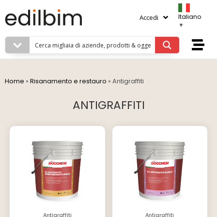
Italiano
Accedi
▼
Home
»
Risanamento e restauro
»
Antigraffiti
ANTIGRAFFITI
Antigraffiti
Antigraffiti