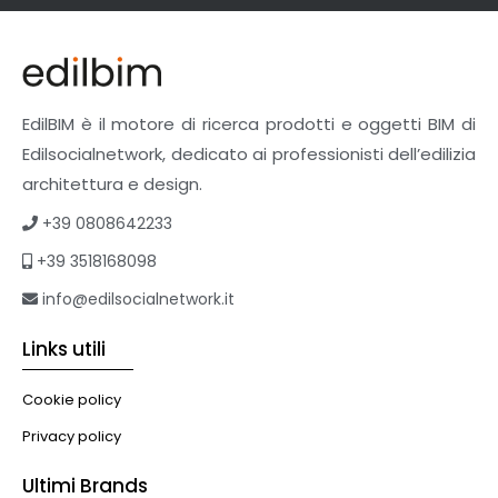
Facciate Ventilate
Finiture
Pavimenti e rivestimenti
Pavimenti industriali
Sistemi giardini pensili
EdilBIM è il motore di ricerca prodotti e oggetti BIM di
Supporti per esterni
Edilsocialnetwork, dedicato ai professionisti dell’edilizia
Tetti verdi
architettura e design.
Formazione
+39 0808642233
Corsi on-line
+39 3518168098
eBook
Formazione professionale
info@edilsocialnetwork.it
Libri
Links utili
Illuminazione
Illuminazione
Cookie policy
Impianti VMC
Privacy policy
Muratura
Ultimi Brands
Murature