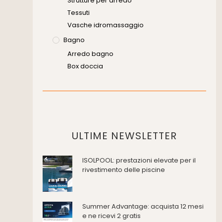
Strutture per arredo
Tessuti
Vasche idromassaggio
Bagno
Arredo bagno
Box doccia
Cassette di scarico
Placche di comando per wc
Vasche da bagno
Domotica Ed Impianti Elettrici
Termostati
ULTIME NEWSLETTER
Edilizia
ISOLPOOL: prestazioni elevate per il
Accessori
rivestimento delle piscine
Antincendio e sicurezza
Attrezzature manuali
Cantiere e macchine
Summer Advantage: acquista 12 mesi
Cappe d'aspirazione
e ne ricevi 2 gratis