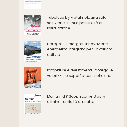
Consolidamento
Coperture
Deumidificazione
Tuboluce by Metalmek: una sola
Domotica e impianti elettrici
soluzione, infinite possibilità di
installazione
Energie rinnovabili
Ferramenta e fissaggi
Impermeabilizzazione
Fibrograf+Solargraf: innovazione
energetica integrata per l’involucro
Impianti idrici e depurazione
edilizio
Impianti termici e climatizzazione
Intonaci, vernici e collanti
Idropitture e rivestimenti: Proteggi e
Isolamento
valorizza le superfici con Isolresine
Materiali da costruzione
Pannelli
Pareti esterne e facciate
Muri umidi? Scopri come Biodry
Pareti Interne
elimina l’umidità di risalita
reti
Reti di adduzione gas
Sicurezza e dpi