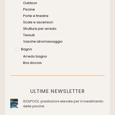
Outdoor
Piscine
Porte e finestre
Scale e ascensori
Strutture per arredo
Tessuti
Vasche idromassaggio
Bagno
Arredo bagno
Box doccia
Cassette di scarico
Placche di comando per wc
Vasche da bagno
Domotica Ed Impianti Elettrici
ULTIME NEWSLETTER
Termostati
ISOLPOOL: prestazioni elevate per il rivestimento
Edilizia
delle piscine
Accessori