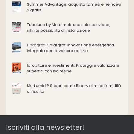
Antincendio e sicurezza
Summer Advantage: acquista 12 mesi e ne ricevi
2 gratis
Attrezzature manuali
Cantiere e macchine
Tuboluce by Metalmek: una sola soluzione,
Cappe d'aspirazione
infinite possibilità di installazione
Consolidamento
Coperture
Fibrograf+Solargraf: innovazione energetica
Deumidificazione
integrata per l’involucro edilizio
Domotica e impianti elettrici
Energie rinnovabili
Idropitture e rivestimenti: Proteggi e valorizza le
Ferramenta e fissaggi
superfici con Isolresine
Impermeabilizzazione
Muri umidi? Scopri come Biodry elimina l’umidità
Impianti idrici e depurazione
di risalita
Impianti termici e climatizzazione
Intonaci, vernici e collanti
Isolamento
Materiali da costruzione
Pannelli
Iscriviti alla newsletter!
Pareti esterne e facciate