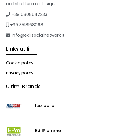
Tetti verdi
architettura e design.
Formazione
+39 0808642233
Corsi on-line
+39 3518168098
eBook
Formazione professionale
info@edilsocialnetwork.it
Libri
Links utili
Illuminazione
Illuminazione
Cookie policy
Impianti VMC
Privacy policy
Muratura
Ultimi Brands
Murature
Progettazione Infrastrutturale
Isolcore
Risanamento E Restauro
Antigraffiti
Antiscivolo
Consolidanti
EdilPiemme