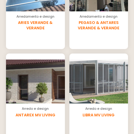
Arredamento e design
Arredamento e design
ARIES VERANDE &
PEGASO & ANTARES
VERANDE
VERANDE & VERANDE
Arredo e design
Arredo e design
ANTAREX MV LIVING
LIBRA MV LIVING