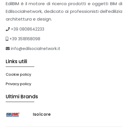
Sistemi giardini pensili
EdilBIM è il motore di ricerca prodotti e oggetti BIM di
Supporti per esterni
Edilsocialnetwork, dedicato ai professionisti dell’edilizia
Tetti verdi
architettura e design.
Formazione
+39 0808642233
Corsi on-line
+39 3518168098
eBook
Formazione professionale
info@edilsocialnetwork.it
Libri
Links utili
Illuminazione
Illuminazione
Cookie policy
Impianti VMC
Privacy policy
Muratura
Ultimi Brands
Murature
Progettazione Infrastrutturale
Isolcore
Risanamento E Restauro
Antigraffiti