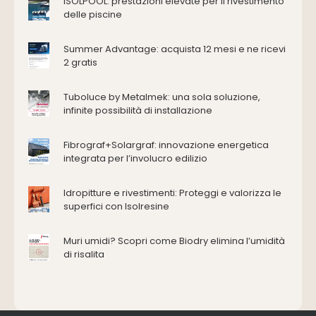
ISOLPOOL: prestazioni elevate per il rivestimento
Edilizia
delle piscine
Accessori
Antincendio e sicurezza
Summer Advantage: acquista 12 mesi e ne ricevi
2 gratis
Attrezzature manuali
Cantiere e macchine
Tuboluce by Metalmek: una sola soluzione,
Cappe d'aspirazione
infinite possibilità di installazione
Consolidamento
Coperture
Fibrograf+Solargraf: innovazione energetica
Deumidificazione
integrata per l’involucro edilizio
Domotica e impianti elettrici
Energie rinnovabili
Idropitture e rivestimenti: Proteggi e valorizza le
Ferramenta e fissaggi
superfici con Isolresine
Impermeabilizzazione
Muri umidi? Scopri come Biodry elimina l’umidità
Impianti idrici e depurazione
di risalita
Impianti termici e climatizzazione
Intonaci, vernici e collanti
Isolamento
Materiali da costruzione