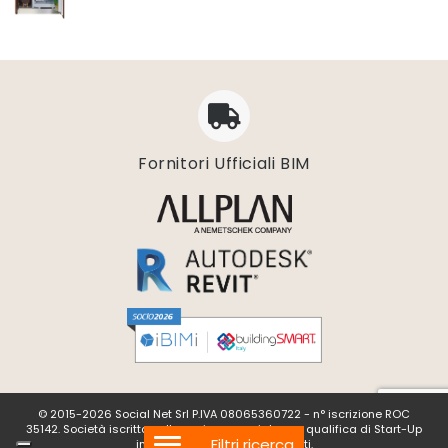
Piattaforme Cloud
Progettazione impianti scarico acque
Software 3D
Software CAD/CAM
Software calcolo umidità e condensazione
Software di conversione vettoriale
Software di gestione dati geospaziali
Fornitori Ufficiali BIM
Software di progettazione degli acquedotti
Software di progettazione delle rotatorie
Software di progettazione geotecnica
Software di simulazioni multi-fisiche
Software diagnosi energetica
Software digitalizzazione
Software disegno 2D
Software e bim
Software elaborazione dati scansione
Software Gestione cantieri
© 2015-2026 Social Net Srl P.IVA 08065360722 - n° iscrizione ROC
Software impianti riscaldamento
35142. Società iscritta nella sezione speciale con qualifica di Start-Up
Filtri ricerca
innovativa. Tutti i diritti riservati.