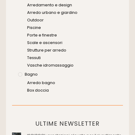
Arredamento e design
Arredo urbano e giardino
Outdoor
Piscine
Porte e finestre
Scale e ascensori
Strutture per arredo
Tessuti
Vasche idromassaggio
Bagno
Arredo bagno
Box doccia
Cassette di scarico
Placche di comando per wc
Vasche da bagno
Domotica Ed Impianti Elettrici
ULTIME NEWSLETTER
Termostati