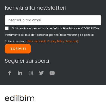
Pannelli
Iscriviti alla newsletter!
Pareti esterne e facciate
Pareti Interne
reti
Reti di adduzione gas
Dichiaro di aver preso visione dell'Informativa Privacy e ACCONSENTO al
Sicurezza e dpi
trattamento dei miei dati personali per finalità di marketing da parte di
Siderurgia
Edilsocialnetwork
(Per visionare la Privacy Policy clicca qui).
Strumenti di rilievo e misurazione
ISCRIVITI
Strutture
Superfici
Seguici sui social
Teli
Utensili
Veicoli multiuso
Facciate Ventilate
Finiture
Pavimenti e rivestimenti
Pavimenti industriali