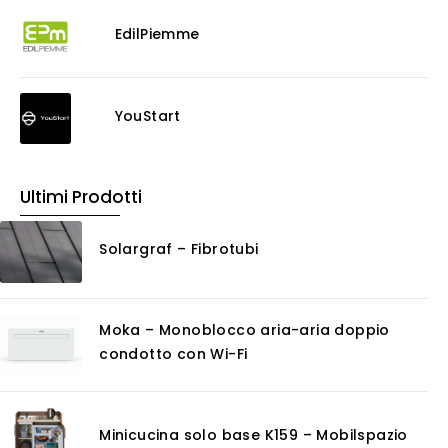
Antiscivolo
Consolidanti
EdilPiemme
Decappante
Detergenti a base acida
Detergenti ad acqua
YouStart
Ossidante
Protettivi
Pulitori
Ultimi Prodotti
Rasanti per muro
Solventi
Solargraf – Fibrotubi
Senza Categoria
Servizi
Certificazioni
Moka – Monoblocco aria-aria doppio
Consulenza
condotto con Wi-Fi
Noleggio
Software
GIS
Minicucina solo base K159 – Mobilspazio