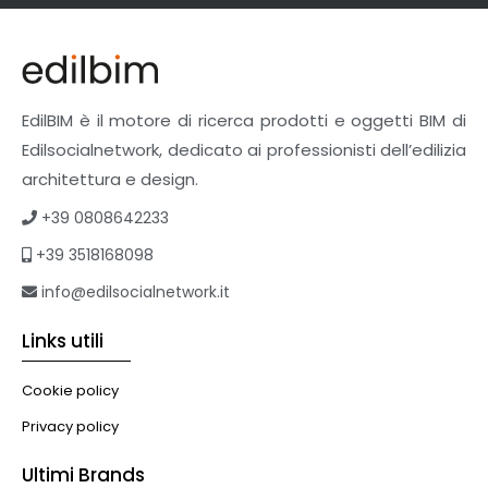
Finiture
Pavimenti e rivestimenti
Pavimenti industriali
Sistemi giardini pensili
EdilBIM è il motore di ricerca prodotti e oggetti BIM di
Supporti per esterni
Edilsocialnetwork, dedicato ai professionisti dell’edilizia
Tetti verdi
architettura e design.
Formazione
+39 0808642233
Corsi on-line
+39 3518168098
eBook
Formazione professionale
info@edilsocialnetwork.it
Libri
Links utili
Illuminazione
Illuminazione
Cookie policy
Impianti VMC
Privacy policy
Muratura
Ultimi Brands
Murature