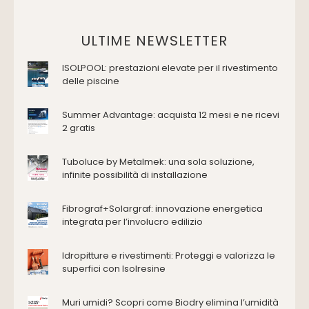
Vasche da bagno
Domotica Ed Impianti Elettrici
ULTIME NEWSLETTER
Termostati
ISOLPOOL: prestazioni elevate per il rivestimento
Edilizia
delle piscine
Accessori
Antincendio e sicurezza
Summer Advantage: acquista 12 mesi e ne ricevi
2 gratis
Attrezzature manuali
Cantiere e macchine
Tuboluce by Metalmek: una sola soluzione,
Cappe d'aspirazione
infinite possibilità di installazione
Consolidamento
Coperture
Fibrograf+Solargraf: innovazione energetica
Deumidificazione
integrata per l’involucro edilizio
Domotica e impianti elettrici
Energie rinnovabili
Idropitture e rivestimenti: Proteggi e valorizza le
Ferramenta e fissaggi
superfici con Isolresine
Impermeabilizzazione
Muri umidi? Scopri come Biodry elimina l’umidità
Impianti idrici e depurazione