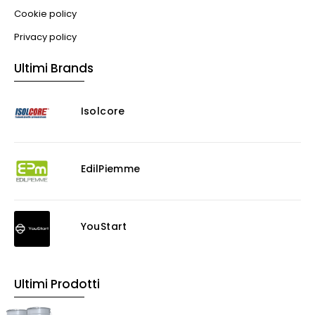
Illuminazione
Cookie policy
Impianti VMC
Privacy policy
Muratura
Ultimi Brands
Murature
Progettazione Infrastrutturale
Isolcore
Risanamento E Restauro
Antigraffiti
Antiscivolo
Consolidanti
EdilPiemme
Decappante
Detergenti a base acida
Detergenti ad acqua
YouStart
Ossidante
Protettivi
Pulitori
Ultimi Prodotti
Rasanti per muro
Solventi