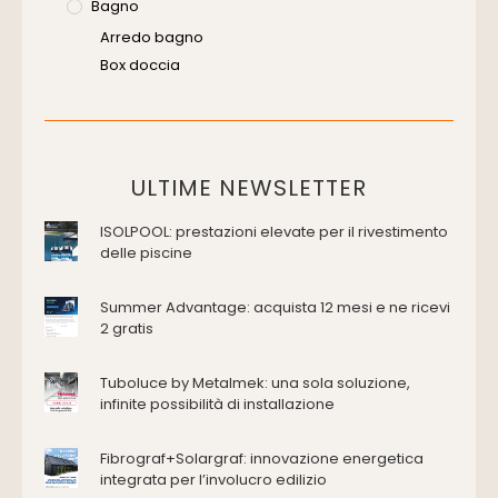
Bagno
Arredo bagno
Box doccia
Cassette di scarico
Placche di comando per wc
Vasche da bagno
Domotica Ed Impianti Elettrici
ULTIME NEWSLETTER
Termostati
ISOLPOOL: prestazioni elevate per il rivestimento
Edilizia
delle piscine
Accessori
Antincendio e sicurezza
Summer Advantage: acquista 12 mesi e ne ricevi
2 gratis
Attrezzature manuali
Cantiere e macchine
Tuboluce by Metalmek: una sola soluzione,
Cappe d'aspirazione
infinite possibilità di installazione
Consolidamento
Coperture
Fibrograf+Solargraf: innovazione energetica
Deumidificazione
integrata per l’involucro edilizio