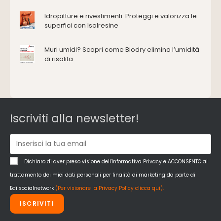
Domotica e impianti elettrici
Energie rinnovabili
Idropitture e rivestimenti: Proteggi e valorizza le
Ferramenta e fissaggi
superfici con Isolresine
Impermeabilizzazione
Muri umidi? Scopri come Biodry elimina l’umidità
Impianti idrici e depurazione
di risalita
Impianti termici e climatizzazione
Intonaci, vernici e collanti
Isolamento
Materiali da costruzione
Pannelli
Iscriviti alla newsletter!
Pareti esterne e facciate
Pareti Interne
reti
Reti di adduzione gas
Dichiaro di aver preso visione dell'Informativa Privacy e ACCONSENTO al
Sicurezza e dpi
trattamento dei miei dati personali per finalità di marketing da parte di
Siderurgia
Edilsocialnetwork
(Per visionare la Privacy Policy clicca qui).
Strumenti di rilievo e misurazione
ISCRIVITI
Strutture