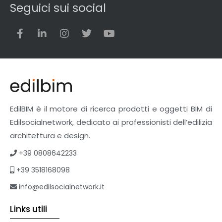
Superfici
Seguici sui social
Teli
Utensili
Veicoli multiuso
Facciate Ventilate
Finiture
Pavimenti e rivestimenti
Pavimenti industriali
Sistemi giardini pensili
EdilBIM è il motore di ricerca prodotti e oggetti BIM di
Supporti per esterni
Edilsocialnetwork, dedicato ai professionisti dell’edilizia
Tetti verdi
architettura e design.
Formazione
+39 0808642233
Corsi on-line
+39 3518168098
eBook
Formazione professionale
info@edilsocialnetwork.it
Libri
Links utili
Illuminazione