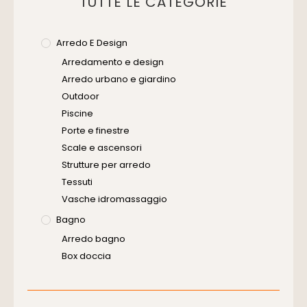
TUTTE LE CATEGORIE
Arredo E Design
Arredamento e design
Arredo urbano e giardino
Outdoor
Piscine
Porte e finestre
Scale e ascensori
Strutture per arredo
Tessuti
Vasche idromassaggio
Bagno
Arredo bagno
Box doccia
Cassette di scarico
Placche di comando per wc