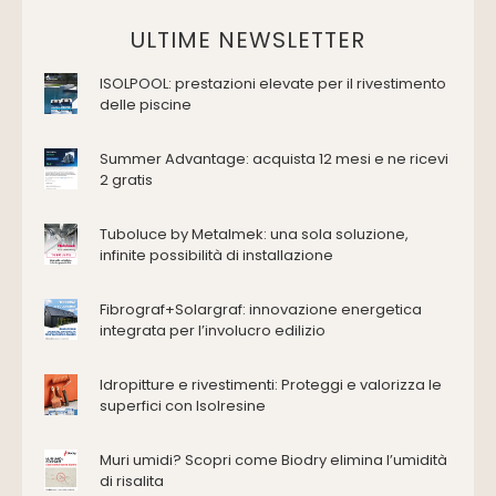
Vasche da bagno
Domotica Ed Impianti Elettrici
ULTIME NEWSLETTER
Termostati
ISOLPOOL: prestazioni elevate per il rivestimento
Edilizia
delle piscine
Accessori
Antincendio e sicurezza
Summer Advantage: acquista 12 mesi e ne ricevi
2 gratis
Attrezzature manuali
Cantiere e macchine
Tuboluce by Metalmek: una sola soluzione,
Cappe d'aspirazione
infinite possibilità di installazione
Consolidamento
Coperture
Fibrograf+Solargraf: innovazione energetica
Deumidificazione
integrata per l’involucro edilizio
Domotica e impianti elettrici
Energie rinnovabili
Idropitture e rivestimenti: Proteggi e valorizza le
Ferramenta e fissaggi
superfici con Isolresine
Impermeabilizzazione
Muri umidi? Scopri come Biodry elimina l’umidità
Impianti idrici e depurazione
di risalita
Impianti termici e climatizzazione