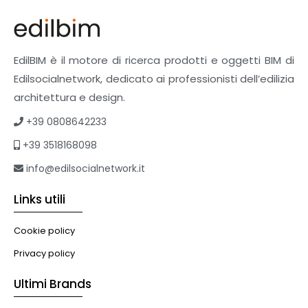
Finiture
Pavimenti e rivestimenti
Pavimenti industriali
Sistemi giardini pensili
EdilBIM è il motore di ricerca prodotti e oggetti BIM di
Supporti per esterni
Edilsocialnetwork, dedicato ai professionisti dell’edilizia
Tetti verdi
architettura e design.
Formazione
+39 0808642233
Corsi on-line
+39 3518168098
eBook
Formazione professionale
info@edilsocialnetwork.it
Libri
Links utili
Illuminazione
Illuminazione
Cookie policy
Impianti VMC
Privacy policy
Muratura
Ultimi Brands
Murature
Progettazione Infrastrutturale