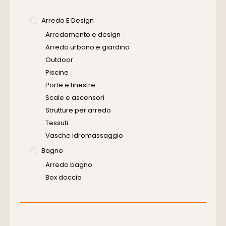
Arredo E Design
Arredamento e design
Arredo urbano e giardino
Outdoor
Piscine
Porte e finestre
Scale e ascensori
Strutture per arredo
Tessuti
Vasche idromassaggio
Bagno
Arredo bagno
Box doccia
Cassette di scarico
Placche di comando per wc
Vasche da bagno