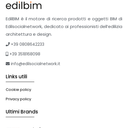
Pavimenti e rivestimenti
Pavimenti industriali
Sistemi giardini pensili
EdilBIM è il motore di ricerca prodotti e oggetti BIM di
Supporti per esterni
Edilsocialnetwork, dedicato ai professionisti dell’edilizia
Tetti verdi
architettura e design.
Formazione
+39 0808642233
Corsi on-line
+39 3518168098
eBook
Formazione professionale
info@edilsocialnetwork.it
Libri
Links utili
Illuminazione
Illuminazione
Cookie policy
Impianti VMC
Privacy policy
Muratura
Ultimi Brands
Murature
Progettazione Infrastrutturale