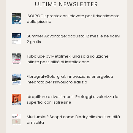
Domotica Ed Impianti Elettrici
ULTIME NEWSLETTER
Termostati
ISOLPOOL: prestazioni elevate per il rivestimento
Edilizia
delle piscine
Accessori
Antincendio e sicurezza
Summer Advantage: acquista 12 mesi e ne ricevi
2 gratis
Attrezzature manuali
Cantiere e macchine
Tuboluce by Metalmek: una sola soluzione,
Cappe d'aspirazione
infinite possibilità di installazione
Consolidamento
Coperture
Fibrograf+Solargraf: innovazione energetica
Deumidificazione
integrata per l’involucro edilizio
Domotica e impianti elettrici
Energie rinnovabili
Idropitture e rivestimenti: Proteggi e valorizza le
Ferramenta e fissaggi
superfici con Isolresine
Impermeabilizzazione
Muri umidi? Scopri come Biodry elimina l’umidità
Impianti idrici e depurazione
di risalita
Impianti termici e climatizzazione
Intonaci, vernici e collanti