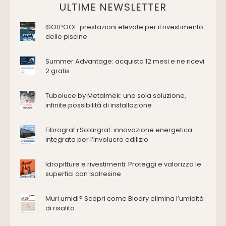
Domotica Ed Impianti Elettrici
ULTIME NEWSLETTER
Termostati
ISOLPOOL: prestazioni elevate per il rivestimento
Edilizia
delle piscine
Accessori
Antincendio e sicurezza
Summer Advantage: acquista 12 mesi e ne ricevi
2 gratis
Attrezzature manuali
Cantiere e macchine
Tuboluce by Metalmek: una sola soluzione,
Cappe d'aspirazione
infinite possibilità di installazione
Consolidamento
Coperture
Fibrograf+Solargraf: innovazione energetica
Deumidificazione
integrata per l’involucro edilizio
Domotica e impianti elettrici
Energie rinnovabili
Idropitture e rivestimenti: Proteggi e valorizza le
Ferramenta e fissaggi
superfici con Isolresine
Impermeabilizzazione
Muri umidi? Scopri come Biodry elimina l’umidità
Impianti idrici e depurazione
di risalita
Impianti termici e climatizzazione
Intonaci, vernici e collanti