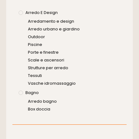
Arredo E Design
Arredamento e design
Arredo urbano e giardino
Outdoor
Piscine
Porte e finestre
Scale e ascensori
Strutture per arredo
Tessuti
Vasche idromassaggio
Bagno
Arredo bagno
Box doccia
Cassette di scarico
Placche di comando per wc
Vasche da bagno