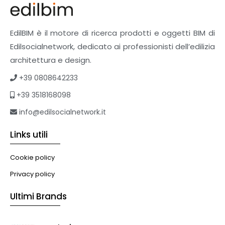
Pavimenti e rivestimenti
Pavimenti industriali
Sistemi giardini pensili
EdilBIM è il motore di ricerca prodotti e oggetti BIM di
Supporti per esterni
Edilsocialnetwork, dedicato ai professionisti dell’edilizia
Tetti verdi
architettura e design.
Formazione
+39 0808642233
Corsi on-line
+39 3518168098
eBook
Formazione professionale
info@edilsocialnetwork.it
Libri
Links utili
Illuminazione
Illuminazione
Cookie policy
Impianti VMC
Privacy policy
Muratura
Ultimi Brands
Murature
Progettazione Infrastrutturale