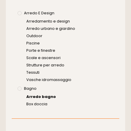
Arredo E Design
Arredamento e design
Arredo urbano e giardino
Outdoor
Piscine
Porte e finestre
Scale e ascensori
Strutture per arredo
Tessuti
Vasche idromassaggio
Bagno
Arredo bagno
Box doccia
Cassette di scarico
Placche di comando per wc
Vasche da bagno