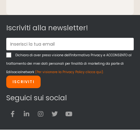
Intonaci, vernici e collanti
Isolamento
Materiali da costruzione
Pannelli
Iscriviti alla newsletter!
Pareti esterne e facciate
Pareti Interne
reti
Reti di adduzione gas
Dichiaro di aver preso visione dell'Informativa Privacy e ACCONSENTO al
Sicurezza e dpi
trattamento dei miei dati personali per finalità di marketing da parte di
Siderurgia
Edilsocialnetwork
(Per visionare la Privacy Policy clicca qui).
Strumenti di rilievo e misurazione
ISCRIVITI
Strutture
Superfici
Seguici sui social
Teli
Utensili
Veicoli multiuso
Facciate Ventilate
Finiture