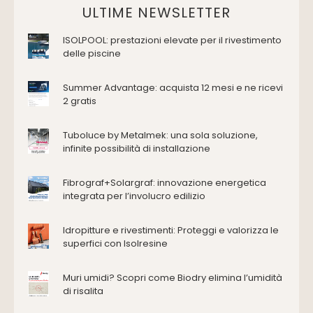
Domotica Ed Impianti Elettrici
ULTIME NEWSLETTER
Termostati
ISOLPOOL: prestazioni elevate per il rivestimento
Edilizia
delle piscine
Accessori
Antincendio e sicurezza
Summer Advantage: acquista 12 mesi e ne ricevi
2 gratis
Attrezzature manuali
Cantiere e macchine
Tuboluce by Metalmek: una sola soluzione,
Cappe d'aspirazione
infinite possibilità di installazione
Consolidamento
Coperture
Fibrograf+Solargraf: innovazione energetica
Deumidificazione
integrata per l’involucro edilizio
Domotica e impianti elettrici
Energie rinnovabili
Idropitture e rivestimenti: Proteggi e valorizza le
Ferramenta e fissaggi
superfici con Isolresine
Impermeabilizzazione
Muri umidi? Scopri come Biodry elimina l’umidità
Impianti idrici e depurazione
di risalita
Impianti termici e climatizzazione