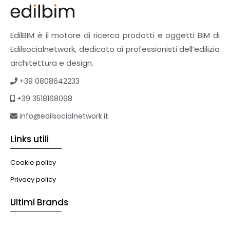
Pavimenti e rivestimenti
Pavimenti industriali
Sistemi giardini pensili
EdilBIM è il motore di ricerca prodotti e oggetti BIM di
Supporti per esterni
Edilsocialnetwork, dedicato ai professionisti dell’edilizia
Tetti verdi
architettura e design.
Formazione
+39 0808642233
Corsi on-line
+39 3518168098
eBook
Formazione professionale
info@edilsocialnetwork.it
Libri
Links utili
Illuminazione
Illuminazione
Cookie policy
Impianti VMC
Privacy policy
Muratura
Ultimi Brands
Murature
Progettazione Infrastrutturale