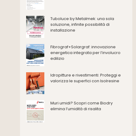
Consolidamento
Coperture
Deumidificazione
Tuboluce by Metalmek: una sola
Domotica e impianti elettrici
soluzione, infinite possibilità di
installazione
Energie rinnovabili
Ferramenta e fissaggi
Impermeabilizzazione
Fibrograf+Solargraf: innovazione
energetica integrata per l’involucro
Impianti idrici e depurazione
edilizio
Impianti termici e climatizzazione
Intonaci, vernici e collanti
Idropitture e rivestimenti: Proteggi e
Isolamento
valorizza le superfici con Isolresine
Materiali da costruzione
Pannelli
Pareti esterne e facciate
Muri umidi? Scopri come Biodry
Pareti Interne
elimina l’umidità di risalita
reti
Reti di adduzione gas
Sicurezza e dpi