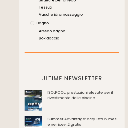
Strutture per arredo
Tessuti
Vasche idromassaggio
Bagno
Arredo bagno
Box doccia
Cassette di scarico
Placche di comando per wc
Vasche da bagno
Domotica Ed Impianti Elettrici
Termostati
ULTIME NEWSLETTER
Edilizia
ISOLPOOL: prestazioni elevate per il
Accessori
rivestimento delle piscine
Antincendio e sicurezza
Attrezzature manuali
Cantiere e macchine
Summer Advantage: acquista 12 mesi
Cappe d'aspirazione
e ne ricevi 2 gratis