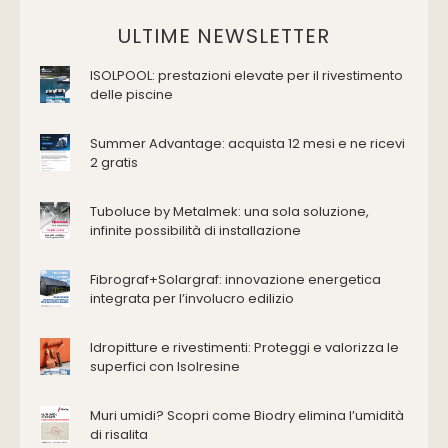
Vasche da bagno
Domotica Ed Impianti Elettrici
ULTIME NEWSLETTER
Termostati
ISOLPOOL: prestazioni elevate per il rivestimento
Edilizia
delle piscine
Accessori
Antincendio e sicurezza
Summer Advantage: acquista 12 mesi e ne ricevi
2 gratis
Attrezzature manuali
Cantiere e macchine
Tuboluce by Metalmek: una sola soluzione,
Cappe d'aspirazione
infinite possibilità di installazione
Consolidamento
Coperture
Fibrograf+Solargraf: innovazione energetica
Deumidificazione
integrata per l’involucro edilizio
Domotica e impianti elettrici
Energie rinnovabili
Idropitture e rivestimenti: Proteggi e valorizza le
Ferramenta e fissaggi
superfici con Isolresine
Impermeabilizzazione
Muri umidi? Scopri come Biodry elimina l’umidità
Impianti idrici e depurazione
di risalita
Impianti termici e climatizzazione