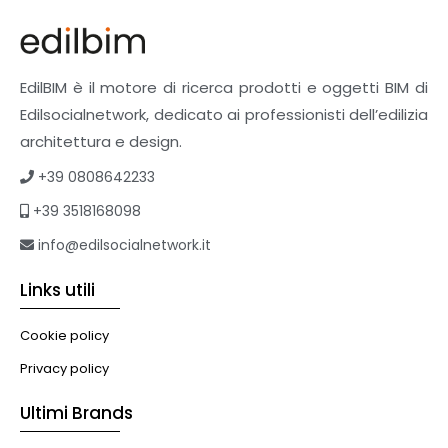
Finiture
Pavimenti e rivestimenti
Pavimenti industriali
Sistemi giardini pensili
EdilBIM è il motore di ricerca prodotti e oggetti BIM di
Supporti per esterni
Edilsocialnetwork, dedicato ai professionisti dell’edilizia
Tetti verdi
architettura e design.
Formazione
+39 0808642233
Corsi on-line
+39 3518168098
eBook
Formazione professionale
info@edilsocialnetwork.it
Libri
Links utili
Illuminazione
Illuminazione
Cookie policy
Impianti VMC
Privacy policy
Muratura
Ultimi Brands
Murature
Progettazione Infrastrutturale