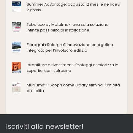
Antincendio e sicurezza
Summer Advantage: acquista 12 mesi e ne ricevi
2 gratis
Attrezzature manuali
Cantiere e macchine
Tuboluce by Metalmek: una sola soluzione,
Cappe d'aspirazione
infinite possibilità di installazione
Consolidamento
Coperture
Fibrograf+Solargraf: innovazione energetica
Deumidificazione
integrata per l’involucro edilizio
Domotica e impianti elettrici
Energie rinnovabili
Idropitture e rivestimenti: Proteggi e valorizza le
Ferramenta e fissaggi
superfici con Isolresine
Impermeabilizzazione
Muri umidi? Scopri come Biodry elimina l’umidità
Impianti idrici e depurazione
di risalita
Impianti termici e climatizzazione
Intonaci, vernici e collanti
Isolamento
Materiali da costruzione
Pannelli
Iscriviti alla newsletter!
Pareti esterne e facciate