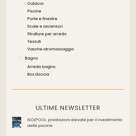
Outdoor
Piscine
Porte e finestre
Scale e ascensori
Strutture per arredo
Tessuti
Vasche idromassaggio
Bagno
Arredo bagno
Box doccia
Cassette di scarico
Placche di comando per wc
Vasche da bagno
Domotica Ed Impianti Elettrici
ULTIME NEWSLETTER
Termostati
ISOLPOOL: prestazioni elevate per il rivestimento
Edilizia
delle piscine
Accessori