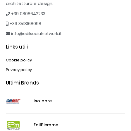
Tetti verdi
architettura e design.
Formazione
+39 0808642233
Corsi on-line
+39 3518168098
eBook
Formazione professionale
info@edilsocialnetwork.it
Libri
Links utili
Illuminazione
Illuminazione
Cookie policy
Impianti VMC
Privacy policy
Muratura
Ultimi Brands
Murature
Progettazione Infrastrutturale
Isolcore
Risanamento E Restauro
Antigraffiti
Antiscivolo
Consolidanti
EdilPiemme