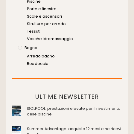
Piscine
Porte e finestre
Scale e ascensori
Strutture per arredo
Tessuti
Vasche idromassaggio
Bagno
Arredo bagno
Box doccia
Cassette di scarico
Placche di comando per wc
Vasche da bagno
Domotica Ed Impianti Elettrici
ULTIME NEWSLETTER
Termostati
ISOLPOOL: prestazioni elevate per il rivestimento
Edilizia
delle piscine
Accessori
Antincendio e sicurezza
Summer Advantage: acquista 12 mesi e ne ricevi