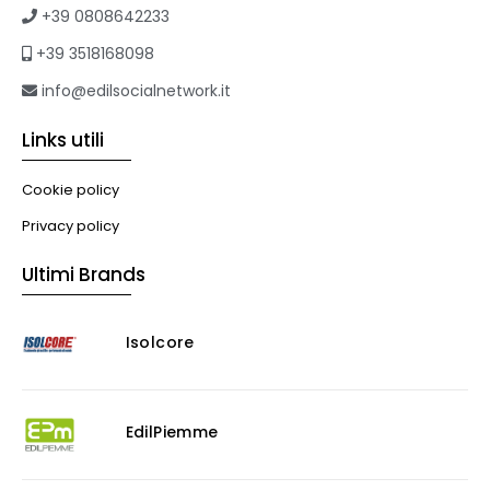
Formazione
+39 0808642233
Corsi on-line
+39 3518168098
eBook
Formazione professionale
info@edilsocialnetwork.it
Libri
Links utili
Illuminazione
Illuminazione
Cookie policy
Impianti VMC
Privacy policy
Muratura
Ultimi Brands
Murature
Progettazione Infrastrutturale
Isolcore
Risanamento E Restauro
Antigraffiti
Antiscivolo
Consolidanti
EdilPiemme
Decappante
Detergenti a base acida