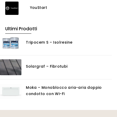
Detergenti ad acqua
YouStart
Ossidante
Protettivi
Pulitori
Ultimi Prodotti
Rasanti per muro
Solventi
Tripocem S – Isolresine
Senza Categoria
Servizi
Certificazioni
Solargraf – Fibrotubi
Consulenza
Noleggio
Software
Moka – Monoblocco aria-aria doppio
GIS
condotto con Wi-Fi
Piattaforme Cloud
Progettazione impianti scarico acque
Software 3D
Software CAD/CAM