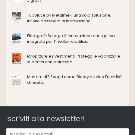
2 gratis
Attrezzature manuali
Cantiere e macchine
Tuboluce by Metalmek: una sola soluzione,
Cappe d'aspirazione
infinite possibilità di installazione
Consolidamento
Coperture
Fibrograf+Solargraf: innovazione energetica
Deumidificazione
integrata per l’involucro edilizio
Domotica e impianti elettrici
Energie rinnovabili
Idropitture e rivestimenti: Proteggi e valorizza le
Ferramenta e fissaggi
superfici con Isolresine
Impermeabilizzazione
Muri umidi? Scopri come Biodry elimina l’umidità
Impianti idrici e depurazione
di risalita
Impianti termici e climatizzazione
Intonaci, vernici e collanti
Isolamento
Materiali da costruzione
Pannelli
Iscriviti alla newsletter!
Pareti esterne e facciate
Pareti Interne