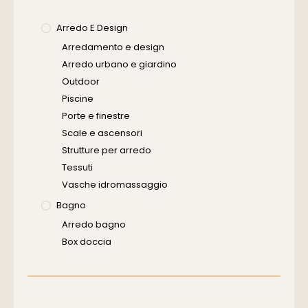
Arredo E Design
Arredamento e design
Arredo urbano e giardino
Outdoor
Piscine
Porte e finestre
Scale e ascensori
Strutture per arredo
Tessuti
Vasche idromassaggio
Bagno
Arredo bagno
Box doccia
Cassette di scarico
Placche di comando per wc
Vasche da bagno