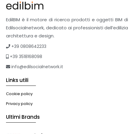
Pavimenti e rivestimenti
Pavimenti industriali
Sistemi giardini pensili
EdilBIM è il motore di ricerca prodotti e oggetti BIM di
Supporti per esterni
Edilsocialnetwork, dedicato ai professionisti dell’edilizia
Tetti verdi
architettura e design.
Formazione
+39 0808642233
Corsi on-line
+39 3518168098
eBook
Formazione professionale
info@edilsocialnetwork.it
Libri
Links utili
Illuminazione
Illuminazione
Cookie policy
Impianti VMC
Privacy policy
Muratura
Ultimi Brands
Murature
Progettazione Infrastrutturale