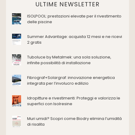
Domotica Ed Impianti Elettrici
ULTIME NEWSLETTER
Termostati
ISOLPOOL: prestazioni elevate per il rivestimento
Edilizia
delle piscine
Accessori
Antincendio e sicurezza
Summer Advantage: acquista 12 mesi e ne ricevi
2 gratis
Attrezzature manuali
Cantiere e macchine
Tuboluce by Metalmek: una sola soluzione,
Cappe d'aspirazione
infinite possibilità di installazione
Consolidamento
Coperture
Fibrograf+Solargraf: innovazione energetica
Deumidificazione
integrata per l’involucro edilizio
Domotica e impianti elettrici
Energie rinnovabili
Idropitture e rivestimenti: Proteggi e valorizza le
Ferramenta e fissaggi
superfici con Isolresine
Impermeabilizzazione
Muri umidi? Scopri come Biodry elimina l’umidità
Impianti idrici e depurazione
di risalita
Impianti termici e climatizzazione
Intonaci, vernici e collanti