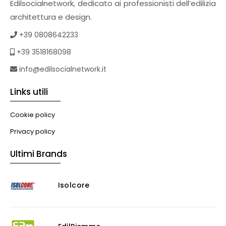
Supporti per esterni
Edilsocialnetwork, dedicato ai professionisti dell’edilizia
Tetti verdi
architettura e design.
Formazione
+39 0808642233
Corsi on-line
+39 3518168098
eBook
Formazione professionale
info@edilsocialnetwork.it
Libri
Links utili
Illuminazione
Illuminazione
Cookie policy
Impianti VMC
Privacy policy
Muratura
Ultimi Brands
Murature
Progettazione Infrastrutturale
Isolcore
Risanamento E Restauro
Antigraffiti
Antiscivolo
Consolidanti