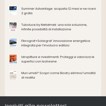
Accessori
Antincendio e sicurezza
Summer Advantage: acquista 12 mesi e ne ricevi
2 gratis
Attrezzature manuali
Cantiere e macchine
Tuboluce by Metalmek: una sola soluzione,
Cappe d'aspirazione
infinite possibilità di installazione
Consolidamento
Coperture
Fibrograf+Solargraf: innovazione energetica
Deumidificazione
integrata per l’involucro edilizio
Domotica e impianti elettrici
Energie rinnovabili
Idropitture e rivestimenti: Proteggi e valorizza le
Ferramenta e fissaggi
superfici con Isolresine
Impermeabilizzazione
Muri umidi? Scopri come Biodry elimina l’umidità
Impianti idrici e depurazione
di risalita
Impianti termici e climatizzazione
Intonaci, vernici e collanti
Isolamento
Materiali da costruzione
Pannelli