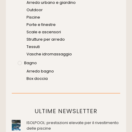
Arredo urbano e giardino
Outdoor
Piscine
Porte e finestre
Scale e ascensori
Strutture per arredo
Tessuti
Vasche idromassaggio
Bagno
Arredo bagno
Box doccia
Cassette di scarico
Placche di comando per wc
Vasche da bagno
Domotica Ed Impianti Elettrici
ULTIME NEWSLETTER
Termostati
ISOLPOOL: prestazioni elevate per il rivestimento
Edilizia
delle piscine