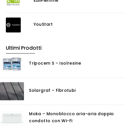
EdilPiemme
Decappante
Detergenti a base acida
Detergenti ad acqua
YouStart
Ossidante
Protettivi
Pulitori
Ultimi Prodotti
Rasanti per muro
Solventi
Tripocem S – Isolresine
Senza Categoria
Servizi
Certificazioni
Solargraf – Fibrotubi
Consulenza
Noleggio
Software
Moka – Monoblocco aria-aria doppio
GIS
condotto con Wi-Fi
Piattaforme Cloud
Progettazione impianti scarico acque