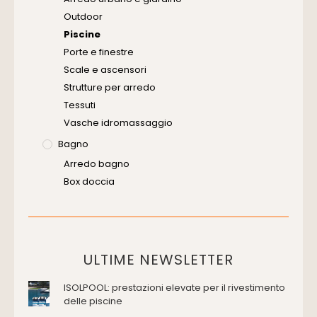
Outdoor
Piscine
Porte e finestre
Scale e ascensori
Strutture per arredo
Tessuti
Vasche idromassaggio
Bagno
Arredo bagno
Box doccia
Cassette di scarico
Placche di comando per wc
Vasche da bagno
Domotica Ed Impianti Elettrici
ULTIME NEWSLETTER
Termostati
ISOLPOOL: prestazioni elevate per il rivestimento
Edilizia
delle piscine
Accessori