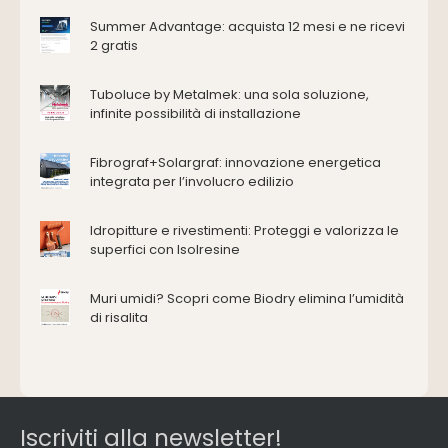
Antincendio e sicurezza
Summer Advantage: acquista 12 mesi e ne ricevi
2 gratis
Attrezzature manuali
Cantiere e macchine
Tuboluce by Metalmek: una sola soluzione,
Cappe d'aspirazione
infinite possibilità di installazione
Consolidamento
Coperture
Fibrograf+Solargraf: innovazione energetica
Deumidificazione
integrata per l’involucro edilizio
Domotica e impianti elettrici
Energie rinnovabili
Idropitture e rivestimenti: Proteggi e valorizza le
Ferramenta e fissaggi
superfici con Isolresine
Impermeabilizzazione
Muri umidi? Scopri come Biodry elimina l’umidità
Impianti idrici e depurazione
di risalita
Impianti termici e climatizzazione
Intonaci, vernici e collanti
Isolamento
Materiali da costruzione
Pannelli
Iscriviti alla newsletter!