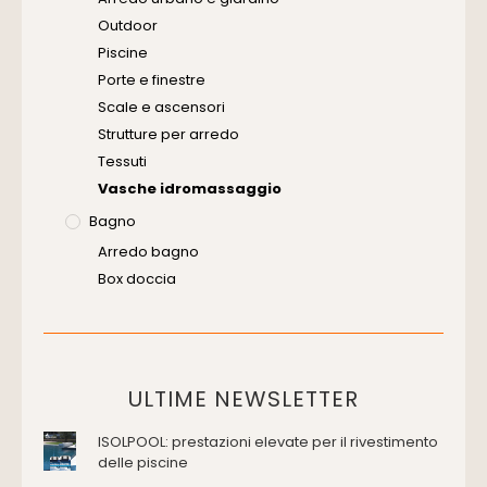
Outdoor
Piscine
Porte e finestre
Scale e ascensori
Strutture per arredo
Tessuti
Vasche idromassaggio
Bagno
Arredo bagno
Box doccia
Cassette di scarico
Placche di comando per wc
Vasche da bagno
Domotica Ed Impianti Elettrici
ULTIME NEWSLETTER
Termostati
ISOLPOOL: prestazioni elevate per il rivestimento
Edilizia
delle piscine
Accessori