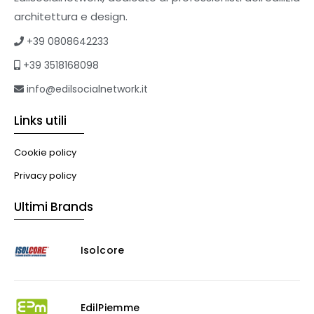
Tetti verdi
architettura e design.
Formazione
+39 0808642233
Corsi on-line
+39 3518168098
eBook
Formazione professionale
info@edilsocialnetwork.it
Libri
Links utili
Illuminazione
Illuminazione
Cookie policy
Impianti VMC
Privacy policy
Muratura
Ultimi Brands
Murature
Progettazione Infrastrutturale
Isolcore
Risanamento E Restauro
Antigraffiti
Antiscivolo
Consolidanti
EdilPiemme