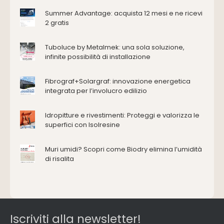
Antincendio e sicurezza
Summer Advantage: acquista 12 mesi e ne ricevi
2 gratis
Attrezzature manuali
Cantiere e macchine
Tuboluce by Metalmek: una sola soluzione,
Cappe d'aspirazione
infinite possibilità di installazione
Consolidamento
Coperture
Fibrograf+Solargraf: innovazione energetica
Deumidificazione
integrata per l’involucro edilizio
Domotica e impianti elettrici
Energie rinnovabili
Idropitture e rivestimenti: Proteggi e valorizza le
Ferramenta e fissaggi
superfici con Isolresine
Impermeabilizzazione
Muri umidi? Scopri come Biodry elimina l’umidità
Impianti idrici e depurazione
di risalita
Impianti termici e climatizzazione
Intonaci, vernici e collanti
Isolamento
Materiali da costruzione
Pannelli
Iscriviti alla newsletter!