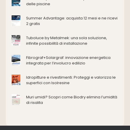
Edilizia
delle piscine
Accessori
Antincendio e sicurezza
Summer Advantage: acquista 12 mesi e ne ricevi
2 gratis
Attrezzature manuali
Cantiere e macchine
Tuboluce by Metalmek: una sola soluzione,
Cappe d'aspirazione
infinite possibilità di installazione
Consolidamento
Coperture
Fibrograf+Solargraf: innovazione energetica
Deumidificazione
integrata per l’involucro edilizio
Domotica e impianti elettrici
Energie rinnovabili
Idropitture e rivestimenti: Proteggi e valorizza le
Ferramenta e fissaggi
superfici con Isolresine
Impermeabilizzazione
Muri umidi? Scopri come Biodry elimina l’umidità
Impianti idrici e depurazione
di risalita
Impianti termici e climatizzazione
Intonaci, vernici e collanti
Isolamento
Materiali da costruzione