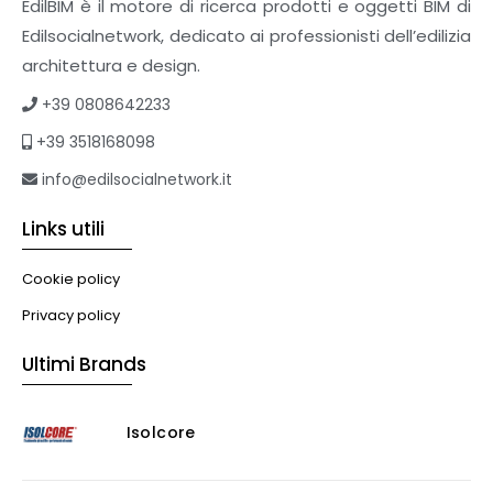
Sistemi giardini pensili
EdilBIM è il motore di ricerca prodotti e oggetti BIM di
Supporti per esterni
Edilsocialnetwork, dedicato ai professionisti dell’edilizia
Tetti verdi
architettura e design.
Formazione
+39 0808642233
Corsi on-line
+39 3518168098
eBook
Formazione professionale
info@edilsocialnetwork.it
Libri
Links utili
Illuminazione
Illuminazione
Cookie policy
Impianti VMC
Privacy policy
Muratura
Ultimi Brands
Murature
Progettazione Infrastrutturale
Isolcore
Risanamento E Restauro
Antigraffiti
Antiscivolo