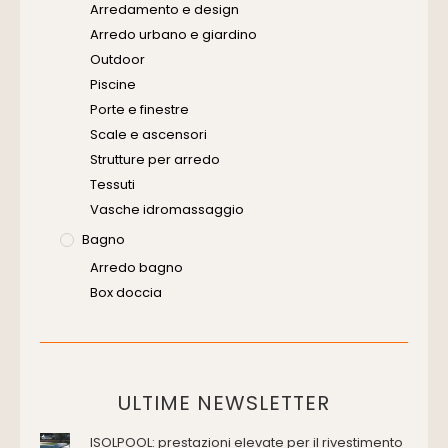
Arredamento e design
Arredo urbano e giardino
Outdoor
Piscine
Porte e finestre
Scale e ascensori
Strutture per arredo
Tessuti
Vasche idromassaggio
Bagno
Arredo bagno
Box doccia
Cassette di scarico
Placche di comando per wc
Vasche da bagno
Domotica Ed Impianti Elettrici
ULTIME NEWSLETTER
Termostati
ISOLPOOL: prestazioni elevate per il rivestimento