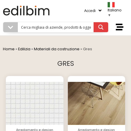
Italiano
Accedi
▼
Home
»
Edilizia
»
Materiali da costruzione
»
Gres
GRES
Arredamento e design
Arredamento e design