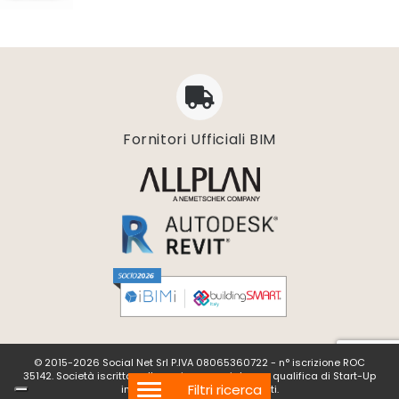
Progettazione impianti scarico acque
Software 3D
Software CAD/CAM
Software calcolo umidità e condensazione
Software di conversione vettoriale
Software di gestione dati geospaziali
Fornitori Ufficiali BIM
Software di progettazione degli acquedotti
Software di progettazione delle rotatorie
Software di progettazione geotecnica
Software di simulazioni multi-fisiche
Software diagnosi energetica
Software digitalizzazione
Software disegno 2D
Software e bim
Software elaborazione dati scansione
Software Gestione cantieri
© 2015-2026 Social Net Srl P.IVA 08065360722 - n° iscrizione ROC
Software impianti riscaldamento
35142. Società iscritta nella sezione speciale con qualifica di Start-Up
Filtri ricerca
innovativa. Tutti i diritti riservati.
Software per progetti topografici e