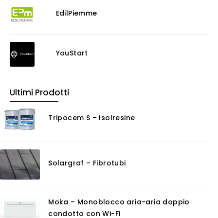
Consolidanti
EdilPiemme
Decappante
Detergenti a base acida
Detergenti ad acqua
YouStart
Ossidante
Protettivi
Pulitori
Ultimi Prodotti
Rasanti per muro
Solventi
Tripocem S – Isolresine
Senza Categoria
Servizi
Certificazioni
Solargraf – Fibrotubi
Consulenza
Noleggio
Software
Moka – Monoblocco aria-aria doppio
GIS
condotto con Wi-Fi
Piattaforme Cloud