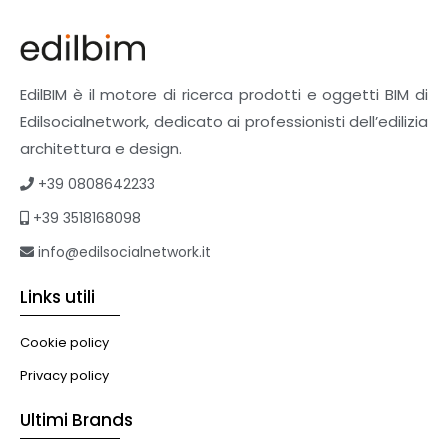
Finiture
Pavimenti e rivestimenti
Pavimenti industriali
Sistemi giardini pensili
EdilBIM è il motore di ricerca prodotti e oggetti BIM di
Supporti per esterni
Edilsocialnetwork, dedicato ai professionisti dell’edilizia
Tetti verdi
architettura e design.
Formazione
+39 0808642233
Corsi on-line
+39 3518168098
eBook
Formazione professionale
info@edilsocialnetwork.it
Libri
Links utili
Illuminazione
Illuminazione
Cookie policy
Impianti VMC
Privacy policy
Muratura
Ultimi Brands
Murature