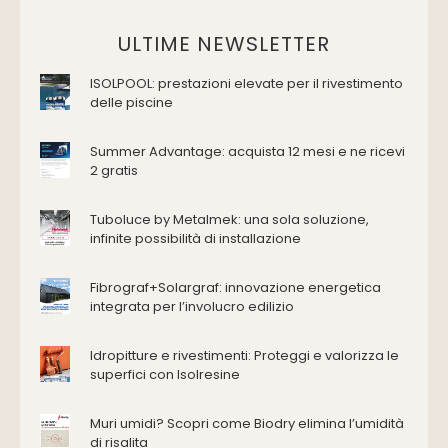
Vasche da bagno
Domotica Ed Impianti Elettrici
ULTIME NEWSLETTER
Termostati
ISOLPOOL: prestazioni elevate per il rivestimento
Edilizia
delle piscine
Accessori
Antincendio e sicurezza
Summer Advantage: acquista 12 mesi e ne ricevi
2 gratis
Attrezzature manuali
Cantiere e macchine
Tuboluce by Metalmek: una sola soluzione,
Cappe d'aspirazione
infinite possibilità di installazione
Consolidamento
Coperture
Fibrograf+Solargraf: innovazione energetica
Deumidificazione
integrata per l’involucro edilizio
Domotica e impianti elettrici
Energie rinnovabili
Idropitture e rivestimenti: Proteggi e valorizza le
Ferramenta e fissaggi
superfici con Isolresine
Impermeabilizzazione
Muri umidi? Scopri come Biodry elimina l’umidità
Impianti idrici e depurazione
di risalita