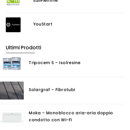
EdilPiemme
Decappante
Detergenti a base acida
Detergenti ad acqua
YouStart
Ossidante
Protettivi
Pulitori
Ultimi Prodotti
Rasanti per muro
Solventi
Tripocem S – Isolresine
Senza Categoria
Servizi
Certificazioni
Solargraf – Fibrotubi
Consulenza
Noleggio
Software
Moka – Monoblocco aria-aria doppio
GIS
condotto con Wi-Fi
Piattaforme Cloud
Progettazione impianti scarico acque