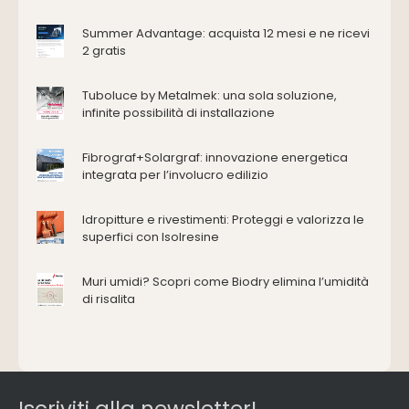
Accessori
Antincendio e sicurezza
Summer Advantage: acquista 12 mesi e ne ricevi
2 gratis
Attrezzature manuali
Cantiere e macchine
Tuboluce by Metalmek: una sola soluzione,
Cappe d'aspirazione
infinite possibilità di installazione
Consolidamento
Coperture
Fibrograf+Solargraf: innovazione energetica
Deumidificazione
integrata per l’involucro edilizio
Domotica e impianti elettrici
Energie rinnovabili
Idropitture e rivestimenti: Proteggi e valorizza le
Ferramenta e fissaggi
superfici con Isolresine
Impermeabilizzazione
Muri umidi? Scopri come Biodry elimina l’umidità
Impianti idrici e depurazione
di risalita
Impianti termici e climatizzazione
Intonaci, vernici e collanti
Isolamento
Materiali da costruzione
Pannelli