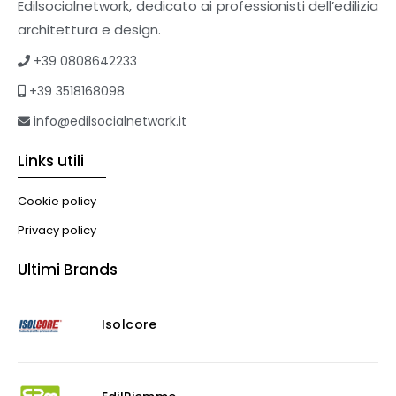
Supporti per esterni
Edilsocialnetwork, dedicato ai professionisti dell’edilizia
Tetti verdi
architettura e design.
Formazione
+39 0808642233
Corsi on-line
+39 3518168098
eBook
Formazione professionale
info@edilsocialnetwork.it
Libri
Links utili
Illuminazione
Illuminazione
Cookie policy
Impianti VMC
Privacy policy
Muratura
Ultimi Brands
Murature
Progettazione Infrastrutturale
Isolcore
Risanamento E Restauro
Antigraffiti
Antiscivolo
Consolidanti