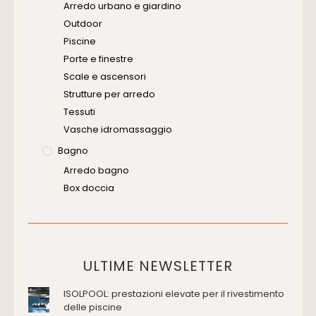
Arredo urbano e giardino
Outdoor
Piscine
Porte e finestre
Scale e ascensori
Strutture per arredo
Tessuti
Vasche idromassaggio
Bagno
Arredo bagno
Box doccia
Cassette di scarico
Placche di comando per wc
Vasche da bagno
Domotica Ed Impianti Elettrici
ULTIME NEWSLETTER
Termostati
ISOLPOOL: prestazioni elevate per il rivestimento
Edilizia
delle piscine