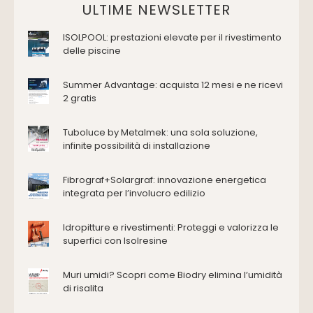
Domotica Ed Impianti Elettrici
ULTIME NEWSLETTER
Termostati
ISOLPOOL: prestazioni elevate per il rivestimento
Edilizia
delle piscine
Accessori
Antincendio e sicurezza
Summer Advantage: acquista 12 mesi e ne ricevi
2 gratis
Attrezzature manuali
Cantiere e macchine
Tuboluce by Metalmek: una sola soluzione,
Cappe d'aspirazione
infinite possibilità di installazione
Consolidamento
Coperture
Fibrograf+Solargraf: innovazione energetica
Deumidificazione
integrata per l’involucro edilizio
Domotica e impianti elettrici
Energie rinnovabili
Idropitture e rivestimenti: Proteggi e valorizza le
Ferramenta e fissaggi
superfici con Isolresine
Impermeabilizzazione
Muri umidi? Scopri come Biodry elimina l’umidità
Impianti idrici e depurazione
di risalita
Impianti termici e climatizzazione
Intonaci, vernici e collanti