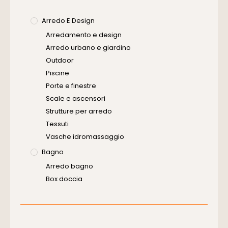
Arredo E Design
Arredamento e design
Arredo urbano e giardino
Outdoor
Piscine
Porte e finestre
Scale e ascensori
Strutture per arredo
Tessuti
Vasche idromassaggio
Bagno
Arredo bagno
Box doccia
Cassette di scarico
Placche di comando per wc
Vasche da bagno