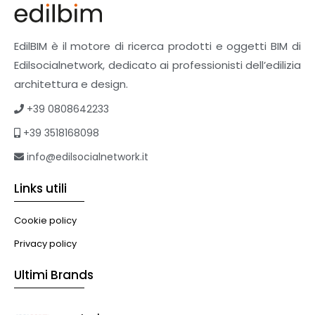
Pavimenti e rivestimenti
Pavimenti industriali
Sistemi giardini pensili
EdilBIM è il motore di ricerca prodotti e oggetti BIM di
Supporti per esterni
Edilsocialnetwork, dedicato ai professionisti dell’edilizia
Tetti verdi
architettura e design.
Formazione
+39 0808642233
Corsi on-line
+39 3518168098
eBook
Formazione professionale
info@edilsocialnetwork.it
Libri
Links utili
Illuminazione
Illuminazione
Cookie policy
Impianti VMC
Privacy policy
Muratura
Ultimi Brands
Murature
Progettazione Infrastrutturale