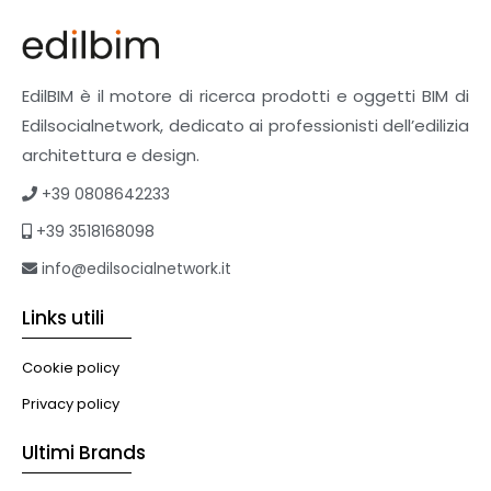
Finiture
Pavimenti e rivestimenti
Pavimenti industriali
Sistemi giardini pensili
EdilBIM è il motore di ricerca prodotti e oggetti BIM di
Supporti per esterni
Edilsocialnetwork, dedicato ai professionisti dell’edilizia
Tetti verdi
architettura e design.
Formazione
+39 0808642233
Corsi on-line
+39 3518168098
eBook
Formazione professionale
info@edilsocialnetwork.it
Libri
Links utili
Illuminazione
Illuminazione
Cookie policy
Impianti VMC
Privacy policy
Muratura
Ultimi Brands
Murature
Progettazione Infrastrutturale