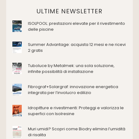
Vasche da bagno
Domotica Ed Impianti Elettrici
ULTIME NEWSLETTER
Termostati
ISOLPOOL: prestazioni elevate per il rivestimento
Edilizia
delle piscine
Accessori
Antincendio e sicurezza
Summer Advantage: acquista 12 mesi e ne ricevi
2 gratis
Attrezzature manuali
Cantiere e macchine
Tuboluce by Metalmek: una sola soluzione,
Cappe d'aspirazione
infinite possibilità di installazione
Consolidamento
Coperture
Fibrograf+Solargraf: innovazione energetica
Deumidificazione
integrata per l’involucro edilizio
Domotica e impianti elettrici
Energie rinnovabili
Idropitture e rivestimenti: Proteggi e valorizza le
Ferramenta e fissaggi
superfici con Isolresine
Impermeabilizzazione
Muri umidi? Scopri come Biodry elimina l’umidità
Impianti idrici e depurazione
di risalita
Impianti termici e climatizzazione