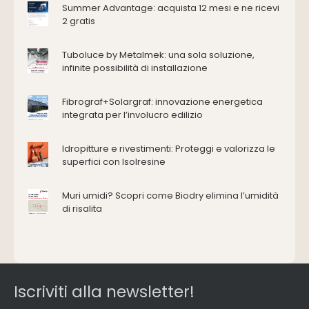
Antincendio e sicurezza
Summer Advantage: acquista 12 mesi e ne ricevi
2 gratis
Attrezzature manuali
Cantiere e macchine
Tuboluce by Metalmek: una sola soluzione,
Cappe d'aspirazione
infinite possibilità di installazione
Consolidamento
Coperture
Fibrograf+Solargraf: innovazione energetica
Deumidificazione
integrata per l’involucro edilizio
Domotica e impianti elettrici
Energie rinnovabili
Idropitture e rivestimenti: Proteggi e valorizza le
Ferramenta e fissaggi
superfici con Isolresine
Impermeabilizzazione
Muri umidi? Scopri come Biodry elimina l’umidità
Impianti idrici e depurazione
di risalita
Impianti termici e climatizzazione
Intonaci, vernici e collanti
Isolamento
Materiali da costruzione
Pannelli
Iscriviti alla newsletter!
Pareti esterne e facciate