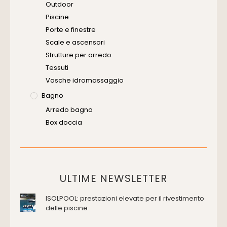
Outdoor
Piscine
Porte e finestre
Scale e ascensori
Strutture per arredo
Tessuti
Vasche idromassaggio
Bagno
Arredo bagno
Box doccia
Cassette di scarico
Placche di comando per wc
Vasche da bagno
Domotica Ed Impianti Elettrici
ULTIME NEWSLETTER
Termostati
ISOLPOOL: prestazioni elevate per il rivestimento
Edilizia
delle piscine
Accessori