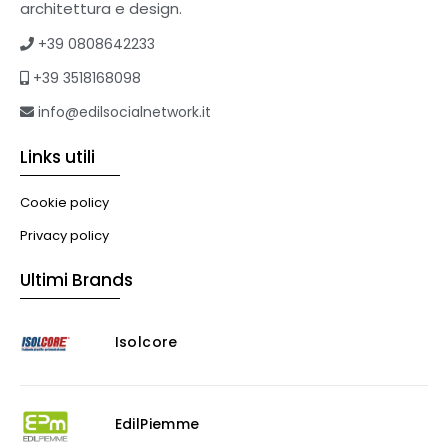
Tetti verdi
architettura e design.
Formazione
+39 0808642233
Corsi on-line
+39 3518168098
eBook
Formazione professionale
info@edilsocialnetwork.it
Libri
Links utili
Illuminazione
Illuminazione
Cookie policy
Impianti VMC
Privacy policy
Muratura
Ultimi Brands
Murature
Progettazione Infrastrutturale
Isolcore
Risanamento E Restauro
Antigraffiti
Antiscivolo
Consolidanti
EdilPiemme
Decappante