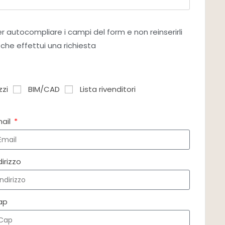
per autocompliare i campi del form e non reinserirli
 che effettui una richiesta
zzi
BIM/CAD
Lista rivenditori
mail
dirizzo
ap