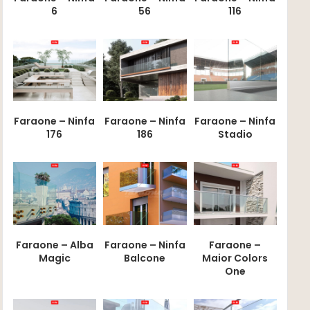
6
56
116
Faraone – Ninfa
Faraone – Ninfa
Faraone – Ninfa
176
186
Stadio
Faraone – Alba
Faraone – Ninfa
Faraone –
Magic
Balcone
Maior Colors
One