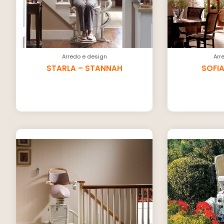
Arredo e design
Arr
STARLA – STANNAH
SOFI