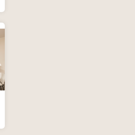
Utensili
Veicoli multiuso
Facciate Ventilate
Finiture
Pavimenti e rivestimenti
Pavimenti industriali
Sistemi giardini pensili
Supporti per esterni
Tetti verdi
Formazione
Corsi on-line
eBook
Formazione professionale
Libri
Illuminazione
Illuminazione