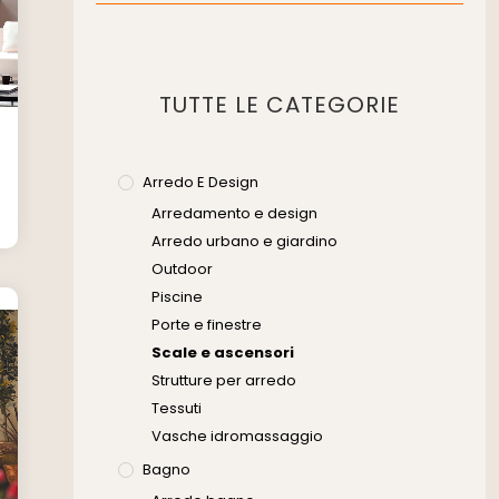
Scale In Metallo
Scale Monotrave
Scale Retrattili
TUTTE LE CATEGORIE
Soppalchi
Arredo E Design
Arredamento e design
Arredo urbano e giardino
Outdoor
Piscine
Porte e finestre
Scale e ascensori
Strutture per arredo
Tessuti
Vasche idromassaggio
Bagno