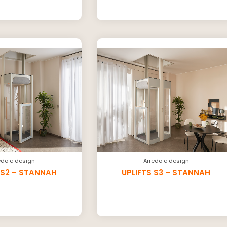
edo e design
Arredo e design
 S2 – STANNAH
UPLIFTS S3 – STANNAH