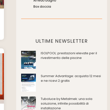
Arredo bagno
Box doccia
Cassette di scarico
Placche di comando per wc
Vasche da bagno
Domotica Ed Impianti Elettrici
Termostati
ULTIME NEWSLETTER
Edilizia
ISOLPOOL: prestazioni elevate per il
Accessori
rivestimento delle piscine
Antincendio e sicurezza
Attrezzature manuali
Cantiere e macchine
Summer Advantage: acquista 12 mesi
Cappe d'aspirazione
e ne ricevi 2 gratis
Consolidamento
Coperture
Deumidificazione
Tuboluce by Metalmek: una sola
Domotica e impianti elettrici
soluzione, infinite possibilità di
installazione
Energie rinnovabili