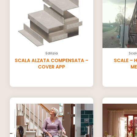
Edilizia
Scal
SCALA ALZATA COMPENSATA –
SCALE – 
COVER APP
ME