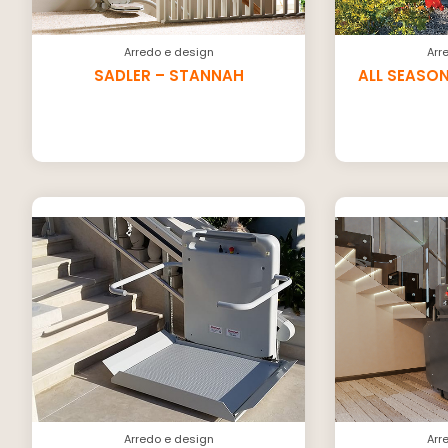
Arredo e design
Arr
SADLER – STANNAH
ALL SEASO
Arredo e design
Arr