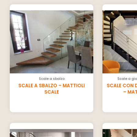
Scale a sbalzo
Scale a gio
SCALE A SBALZO – MATTIOLI
SCALE CON 
SCALE
– MAT