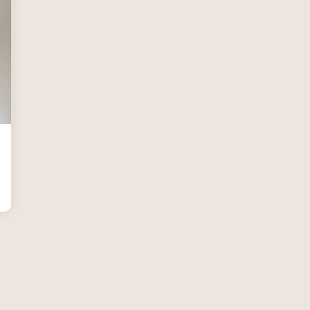
Servizi
Certificazioni
Consulenza
Noleggio
Software
GIS
Piattaforme Cloud
Progettazione impianti scarico acque
Software 3D
Software CAD/CAM
Software calcolo umidità e
condensazione
Software di conversione vettoriale
Software di gestione dati geospaziali
Software di progettazione degli
acquedotti
Software di progettazione delle
rotatorie