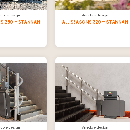
edo e design
Arredo e design
NS 260 – STANNAH
ALL SEASONS 320 – STANNAH
edo e design
Arredo e design