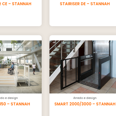
R CE – STANNAH
STAIRISER DE – STANNAH
edo e design
Arredo e design
350 – STANNAH
SMART 2000/3000 – STANNAH