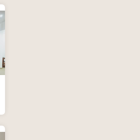
Impianti VMC
Muratura
Murature
Progettazione Infrastrutturale
Risanamento E Restauro
Antigraffiti
Antiscivolo
Consolidanti
Decappante
Detergenti a base acida
Detergenti ad acqua
Ossidante
Protettivi
Pulitori
Rasanti per muro
Solventi
Senza Categoria