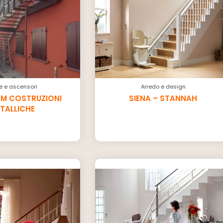
e e ascensori
Arredo e design
HM COSTRUZIONI
SIENA – STANNAH
TALLICHE