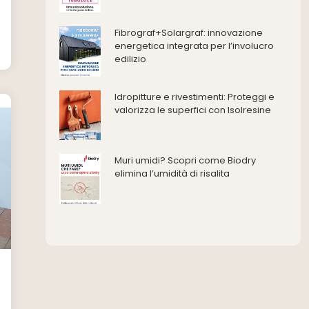
Ferramenta e fissaggi
Impermeabilizzazione
Fibrograf+Solargraf: innovazione
energetica integrata per l’involucro
Impianti idrici e depurazione
edilizio
Impianti termici e climatizzazione
Intonaci, vernici e collanti
Idropitture e rivestimenti: Proteggi e
Isolamento
valorizza le superfici con Isolresine
Materiali da costruzione
Pannelli
Pareti esterne e facciate
Muri umidi? Scopri come Biodry
Pareti Interne
elimina l’umidità di risalita
reti
Reti di adduzione gas
Sicurezza e dpi
Siderurgia
Strumenti di rilievo e misurazione
Strutture
Superfici
Teli