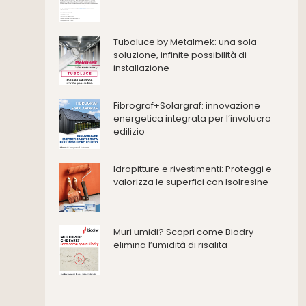
Consolidamento
Coperture
Deumidificazione
Tuboluce by Metalmek: una sola
Domotica e impianti elettrici
soluzione, infinite possibilità di
installazione
Energie rinnovabili
Ferramenta e fissaggi
Impermeabilizzazione
Fibrograf+Solargraf: innovazione
energetica integrata per l’involucro
Impianti idrici e depurazione
edilizio
Impianti termici e climatizzazione
Intonaci, vernici e collanti
Idropitture e rivestimenti: Proteggi e
Isolamento
valorizza le superfici con Isolresine
Materiali da costruzione
Pannelli
Pareti esterne e facciate
Muri umidi? Scopri come Biodry
Pareti Interne
elimina l’umidità di risalita
reti
Reti di adduzione gas
Sicurezza e dpi