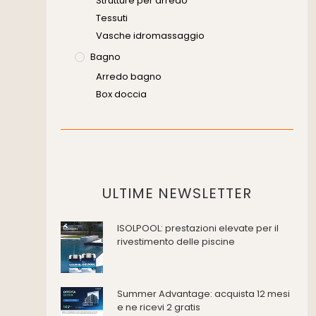
Strutture per arredo
Tessuti
Vasche idromassaggio
Bagno
Arredo bagno
Box doccia
Cassette di scarico
Placche di comando per wc
Vasche da bagno
Domotica Ed Impianti Elettrici
Termostati
ULTIME NEWSLETTER
Edilizia
ISOLPOOL: prestazioni elevate per il
Accessori
rivestimento delle piscine
Antincendio e sicurezza
Attrezzature manuali
Cantiere e macchine
Summer Advantage: acquista 12 mesi
Cappe d'aspirazione
e ne ricevi 2 gratis