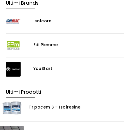
Ultimi Brands
Murature
Progettazione Infrastrutturale
Isolcore
Risanamento E Restauro
Antigraffiti
Antiscivolo
Consolidanti
EdilPiemme
Decappante
Detergenti a base acida
Detergenti ad acqua
YouStart
Ossidante
Protettivi
Pulitori
Ultimi Prodotti
Rasanti per muro
Solventi
Tripocem S – Isolresine
Senza Categoria
Servizi
Certificazioni