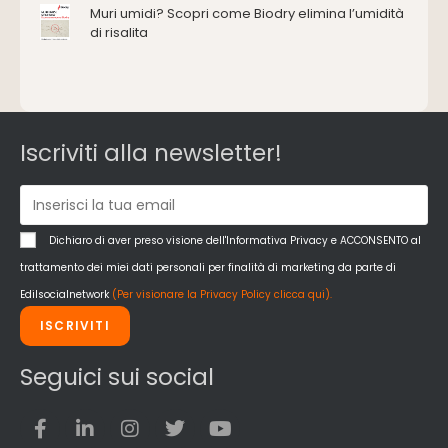
Muri umidi? Scopri come Biodry elimina l’umidità
Impianti idrici e depurazione
di risalita
Impianti termici e climatizzazione
Intonaci, vernici e collanti
Isolamento
Materiali da costruzione
Pannelli
Iscriviti alla newsletter!
Pareti esterne e facciate
Pareti Interne
reti
Reti di adduzione gas
Dichiaro di aver preso visione dell'Informativa Privacy e ACCONSENTO al
Sicurezza e dpi
trattamento dei miei dati personali per finalità di marketing da parte di
Siderurgia
Edilsocialnetwork
(Per visionare la Privacy Policy clicca qui).
Strumenti di rilievo e misurazione
ISCRIVITI
Strutture
Superfici
Seguici sui social
Teli
Utensili
Veicoli multiuso