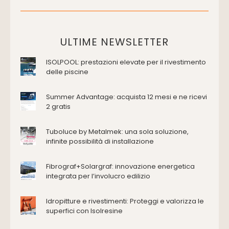
Placche di comando per wc
Vasche da bagno
Domotica Ed Impianti Elettrici
ULTIME NEWSLETTER
Termostati
ISOLPOOL: prestazioni elevate per il rivestimento
Edilizia
delle piscine
Accessori
Antincendio e sicurezza
Summer Advantage: acquista 12 mesi e ne ricevi
2 gratis
Attrezzature manuali
Cantiere e macchine
Tuboluce by Metalmek: una sola soluzione,
Cappe d'aspirazione
infinite possibilità di installazione
Consolidamento
Coperture
Fibrograf+Solargraf: innovazione energetica
Deumidificazione
integrata per l’involucro edilizio
Domotica e impianti elettrici
Energie rinnovabili
Idropitture e rivestimenti: Proteggi e valorizza le
Ferramenta e fissaggi
superfici con Isolresine
Impermeabilizzazione