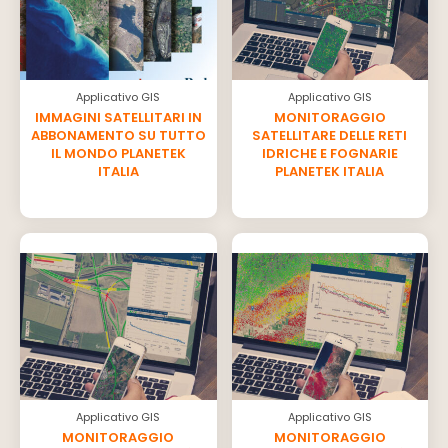
Applicativo GIS
Applicativo GIS
IMMAGINI SATELLITARI IN
MONITORAGGIO
ABBONAMENTO SU TUTTO
SATELLITARE DELLE RETI
IL MONDO PLANETEK
IDRICHE E FOGNARIE
ITALIA
PLANETEK ITALIA
Applicativo GIS
Applicativo GIS
MONITORAGGIO
MONITORAGGIO