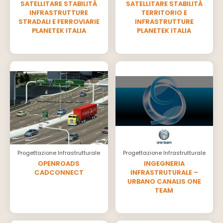
SATELLITARE STABILITÀ
SATELLITARE STABILITÀ
INFRASTRUTTURE
TERRITORIO E
STRADALI E FERROVIARIE
INFRASTRUTTURE
PLANETEK ITALIA
PLANETEK ITALIA
Progettazione Infrastrutturale
Progettazione Infrastrutturale
OPENROADS
INGEGNERIA
CADCONNECT
INFRASTRUTURALE –
URBANO CANALIS ONE
TEAM