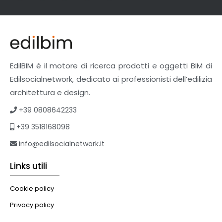
Facciate Ventilate
Finiture
Pavimenti e rivestimenti
Pavimenti industriali
Sistemi giardini pensili
EdilBIM è il motore di ricerca prodotti e oggetti BIM di
Supporti per esterni
Edilsocialnetwork, dedicato ai professionisti dell’edilizia
Tetti verdi
architettura e design.
Formazione
+39 0808642233
Corsi on-line
+39 3518168098
eBook
Formazione professionale
info@edilsocialnetwork.it
Libri
Links utili
Illuminazione
Illuminazione
Cookie policy
Impianti VMC
Privacy policy
Muratura