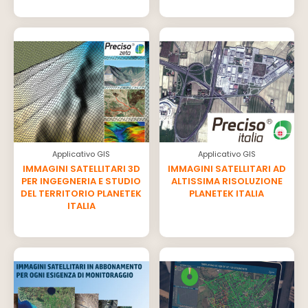
Applicativo GIS
Applicativo GIS
IMMAGINI SATELLITARI 3D
IMMAGINI SATELLITARI AD
PER INGEGNERIA E STUDIO
ALTISSIMA RISOLUZIONE
DEL TERRITORIO PLANETEK
PLANETEK ITALIA
ITALIA