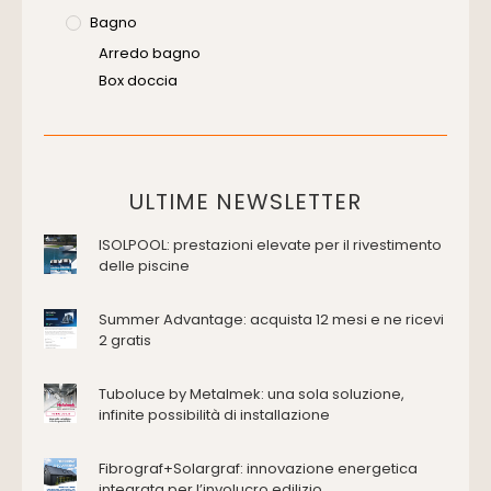
Bagno
Arredo bagno
Box doccia
Cassette di scarico
Placche di comando per wc
Vasche da bagno
Domotica Ed Impianti Elettrici
ULTIME NEWSLETTER
Termostati
ISOLPOOL: prestazioni elevate per il rivestimento
Edilizia
delle piscine
Accessori
Antincendio e sicurezza
Summer Advantage: acquista 12 mesi e ne ricevi
2 gratis
Attrezzature manuali
Cantiere e macchine
Tuboluce by Metalmek: una sola soluzione,
Cappe d'aspirazione
infinite possibilità di installazione
Consolidamento
Coperture
Fibrograf+Solargraf: innovazione energetica
Deumidificazione
integrata per l’involucro edilizio