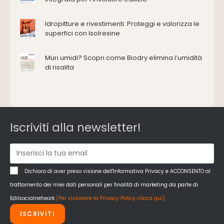
Domotica e impianti elettrici
Energie rinnovabili
Idropitture e rivestimenti: Proteggi e valorizza le
Ferramenta e fissaggi
superfici con Isolresine
Impermeabilizzazione
Muri umidi? Scopri come Biodry elimina l’umidità
Impianti idrici e depurazione
di risalita
Impianti termici e climatizzazione
Intonaci, vernici e collanti
Isolamento
Materiali da costruzione
Pannelli
Iscriviti alla newsletter!
Pareti esterne e facciate
Pareti Interne
reti
Reti di adduzione gas
Dichiaro di aver preso visione dell'Informativa Privacy e ACCONSENTO al
Sicurezza e dpi
trattamento dei miei dati personali per finalità di marketing da parte di
Siderurgia
Edilsocialnetwork
(Per visionare la Privacy Policy clicca qui).
Strumenti di rilievo e misurazione
ISCRIVITI
Strutture