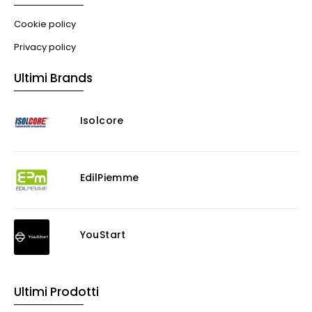
Illuminazione
Cookie policy
Impianti VMC
Privacy policy
Muratura
Ultimi Brands
Murature
Progettazione Infrastrutturale
Isolcore
Risanamento E Restauro
Antigraffiti
Antiscivolo
Consolidanti
EdilPiemme
Decappante
Detergenti a base acida
Detergenti ad acqua
YouStart
Ossidante
Protettivi
Pulitori
Ultimi Prodotti
Rasanti per muro