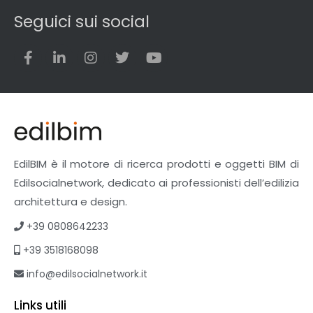
Superfici
Seguici sui social
Teli
Utensili
Veicoli multiuso
Facciate Ventilate
Finiture
Pavimenti e rivestimenti
Pavimenti industriali
Sistemi giardini pensili
EdilBIM è il motore di ricerca prodotti e oggetti BIM di
Supporti per esterni
Edilsocialnetwork, dedicato ai professionisti dell’edilizia
Tetti verdi
architettura e design.
Formazione
+39 0808642233
Corsi on-line
+39 3518168098
eBook
Formazione professionale
info@edilsocialnetwork.it
Libri
Links utili
Illuminazione