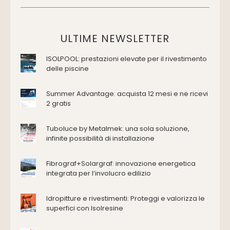
Placche di comando per wc
Vasche da bagno
Domotica Ed Impianti Elettrici
ULTIME NEWSLETTER
Termostati
ISOLPOOL: prestazioni elevate per il rivestimento
Edilizia
delle piscine
Accessori
Antincendio e sicurezza
Summer Advantage: acquista 12 mesi e ne ricevi
2 gratis
Attrezzature manuali
Cantiere e macchine
Tuboluce by Metalmek: una sola soluzione,
Cappe d'aspirazione
infinite possibilità di installazione
Consolidamento
Coperture
Fibrograf+Solargraf: innovazione energetica
Deumidificazione
integrata per l’involucro edilizio
Domotica e impianti elettrici
Energie rinnovabili
Idropitture e rivestimenti: Proteggi e valorizza le
Ferramenta e fissaggi
superfici con Isolresine
Impermeabilizzazione