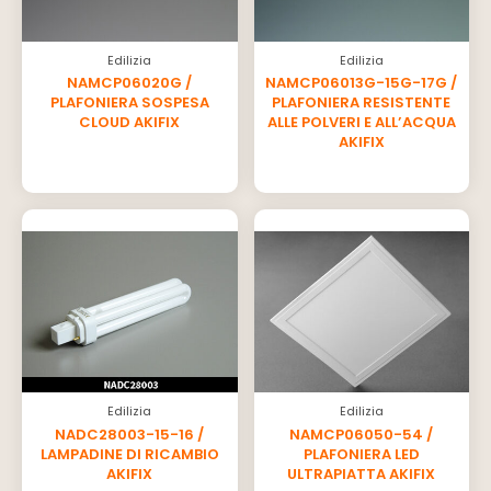
Edilizia
Edilizia
NAMCP06020G /
NAMCP06013G-15G-17G /
PLAFONIERA SOSPESA
PLAFONIERA RESISTENTE
CLOUD AKIFIX
ALLE POLVERI E ALL’ACQUA
AKIFIX
Edilizia
Edilizia
NADC28003-15-16 /
NAMCP06050-54 /
LAMPADINE DI RICAMBIO
PLAFONIERA LED
AKIFIX
ULTRAPIATTA AKIFIX