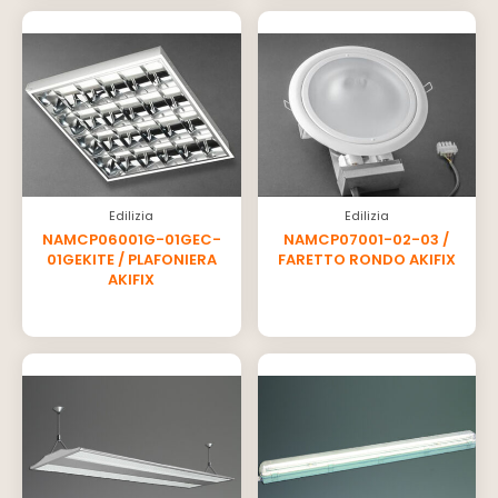
Edilizia
Edilizia
NAMCP06001G-01GEC-
NAMCP07001-02-03 /
01GEKITE / PLAFONIERA
FARETTO RONDO AKIFIX
AKIFIX