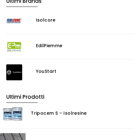
Ultimi Brands
Murature
Progettazione Infrastrutturale
Isolcore
Risanamento E Restauro
Antigraffiti
Antiscivolo
Consolidanti
EdilPiemme
Decappante
Detergenti a base acida
Detergenti ad acqua
YouStart
Ossidante
Protettivi
Pulitori
Ultimi Prodotti
Rasanti per muro
Solventi
Tripocem S – Isolresine
Senza Categoria
Servizi
Certificazioni