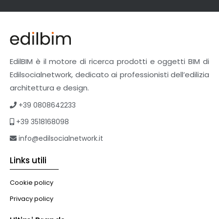
Facciate Ventilate
Finiture
Pavimenti e rivestimenti
Pavimenti industriali
Sistemi giardini pensili
EdilBIM è il motore di ricerca prodotti e oggetti BIM di
Supporti per esterni
Edilsocialnetwork, dedicato ai professionisti dell’edilizia
Tetti verdi
architettura e design.
Formazione
+39 0808642233
Corsi on-line
+39 3518168098
eBook
Formazione professionale
info@edilsocialnetwork.it
Libri
Links utili
Illuminazione
Illuminazione
Cookie policy
Impianti VMC
Privacy policy
Muratura