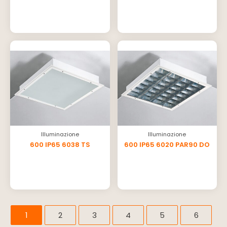
Illuminazione
Illuminazione
600 IP65 6038 TS
600 IP65 6020 PAR90 DO
1
2
3
4
5
6