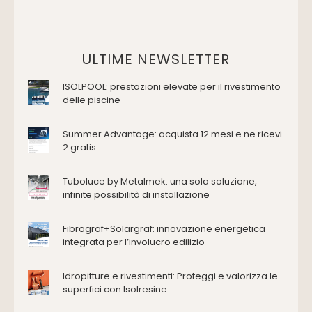
Placche di comando per wc
Vasche da bagno
Domotica Ed Impianti Elettrici
ULTIME NEWSLETTER
Termostati
ISOLPOOL: prestazioni elevate per il rivestimento
Edilizia
delle piscine
Accessori
Antincendio e sicurezza
Summer Advantage: acquista 12 mesi e ne ricevi
2 gratis
Attrezzature manuali
Cantiere e macchine
Tuboluce by Metalmek: una sola soluzione,
Cappe d'aspirazione
infinite possibilità di installazione
Consolidamento
Coperture
Fibrograf+Solargraf: innovazione energetica
Deumidificazione
integrata per l’involucro edilizio
Domotica e impianti elettrici
Energie rinnovabili
Idropitture e rivestimenti: Proteggi e valorizza le
Ferramenta e fissaggi
superfici con Isolresine
Impermeabilizzazione