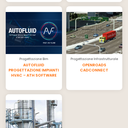
Progettazione Bim
Progettazione Infrastrutturale
AUTOFLUID
OPENROADS
PROGETTAZIONE IMPIANTI
CADCONNECT
HVAC – ATH SOFTWARE