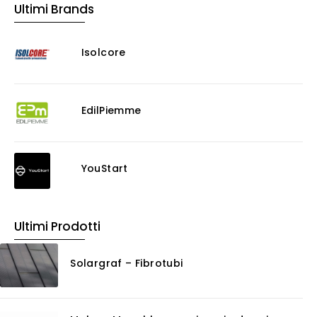
Ultimi Brands
Murature
Progettazione Infrastrutturale
Isolcore
Risanamento E Restauro
Antigraffiti
Antiscivolo
Consolidanti
EdilPiemme
Decappante
Detergenti a base acida
Detergenti ad acqua
YouStart
Ossidante
Protettivi
Pulitori
Ultimi Prodotti
Rasanti per muro
Solventi
Solargraf – Fibrotubi
Senza Categoria
Servizi
Certificazioni