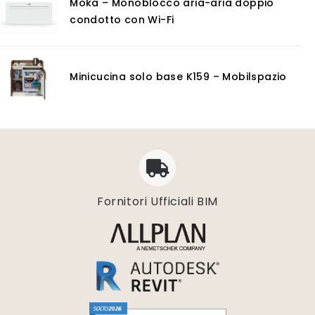
Moka – Monoblocco aria-aria doppio
Consulenza
condotto con Wi-Fi
Noleggio
Software
GIS
Minicucina solo base K159 – Mobilspazio
Piattaforme Cloud
Progettazione impianti scarico acque
Software 3D
Software CAD/CAM
Software calcolo umidità e condensazione
Software di conversione vettoriale
Software di gestione dati geospaziali
Fornitori Ufficiali BIM
Software di progettazione degli acquedotti
Software di progettazione delle rotatorie
Software di progettazione geotecnica
Software di simulazioni multi-fisiche
Software diagnosi energetica
Software digitalizzazione