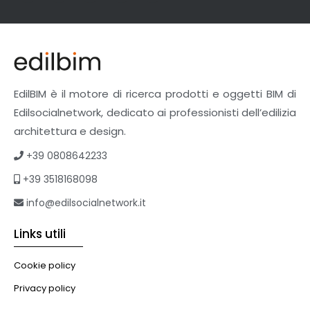
Facciate Ventilate
Finiture
Pavimenti e rivestimenti
Pavimenti industriali
Sistemi giardini pensili
EdilBIM è il motore di ricerca prodotti e oggetti BIM di
Supporti per esterni
Edilsocialnetwork, dedicato ai professionisti dell’edilizia
Tetti verdi
architettura e design.
Formazione
+39 0808642233
Corsi on-line
+39 3518168098
eBook
Formazione professionale
info@edilsocialnetwork.it
Libri
Links utili
Illuminazione
Illuminazione
Cookie policy
Impianti VMC
Privacy policy
Muratura