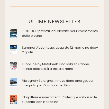
Cassette di scarico
Placche di comando per wc
Vasche da bagno
Domotica Ed Impianti Elettrici
ULTIME NEWSLETTER
Termostati
ISOLPOOL: prestazioni elevate per il rivestimento
Edilizia
delle piscine
Accessori
Antincendio e sicurezza
Summer Advantage: acquista 12 mesi e ne ricevi
2 gratis
Attrezzature manuali
Cantiere e macchine
Tuboluce by Metalmek: una sola soluzione,
Cappe d'aspirazione
infinite possibilità di installazione
Consolidamento
Coperture
Fibrograf+Solargraf: innovazione energetica
Deumidificazione
integrata per l’involucro edilizio
Domotica e impianti elettrici
Energie rinnovabili
Idropitture e rivestimenti: Proteggi e valorizza le
Ferramenta e fissaggi
superfici con Isolresine
Impermeabilizzazione