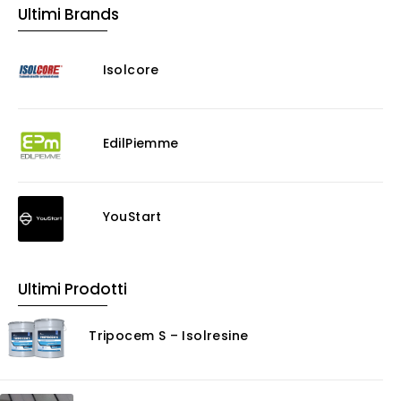
Ultimi Brands
Murature
Progettazione Infrastrutturale
Isolcore
Risanamento E Restauro
Antigraffiti
Antiscivolo
Consolidanti
EdilPiemme
Decappante
Detergenti a base acida
Detergenti ad acqua
YouStart
Ossidante
Protettivi
Pulitori
Ultimi Prodotti
Rasanti per muro
Solventi
Tripocem S – Isolresine
Senza Categoria
Servizi
Certificazioni