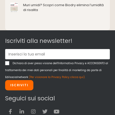
Muri umidi? Scopri come Biodry elimina l’umidità
Impianti idrici e depurazione
di risalita
Impianti termici e climatizzazione
Intonaci, vernici e collanti
Isolamento
Materiali da costruzione
Pannelli
Iscriviti alla newsletter!
Pareti esterne e facciate
Pareti Interne
reti
Reti di adduzione gas
Dichiaro di aver preso visione dell'Informativa Privacy e ACCONSENTO al
Sicurezza e dpi
trattamento dei miei dati personali per finalità di marketing da parte di
Siderurgia
Edilsocialnetwork
(Per visionare la Privacy Policy clicca qui).
Strumenti di rilievo e misurazione
ISCRIVITI
Strutture
Superfici
Seguici sui social
Teli
Utensili
Veicoli multiuso