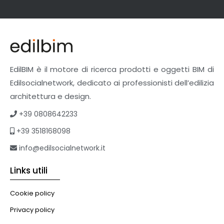
Facciate Ventilate
Finiture
Pavimenti e rivestimenti
Pavimenti industriali
Sistemi giardini pensili
EdilBIM è il motore di ricerca prodotti e oggetti BIM di
Supporti per esterni
Edilsocialnetwork, dedicato ai professionisti dell’edilizia
Tetti verdi
architettura e design.
Formazione
+39 0808642233
Corsi on-line
+39 3518168098
eBook
Formazione professionale
info@edilsocialnetwork.it
Libri
Links utili
Illuminazione
Illuminazione
Cookie policy
Impianti VMC
Privacy policy
Muratura