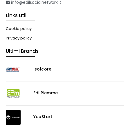
Formazione professionale
info@edilsocialnetwork.it
Libri
Links utili
Illuminazione
Illuminazione
Cookie policy
Impianti VMC
Privacy policy
Muratura
Ultimi Brands
Murature
Progettazione Infrastrutturale
Isolcore
Risanamento E Restauro
Antigraffiti
Antiscivolo
Consolidanti
EdilPiemme
Decappante
Detergenti a base acida
Detergenti ad acqua
YouStart
Ossidante
Protettivi