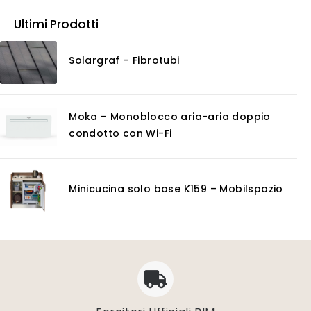
Pulitori
Ultimi Prodotti
Rasanti per muro
Solventi
Solargraf – Fibrotubi
Senza Categoria
Servizi
Certificazioni
Moka – Monoblocco aria-aria doppio
Consulenza
condotto con Wi-Fi
Noleggio
Software
GIS
Minicucina solo base K159 – Mobilspazio
Piattaforme Cloud
Progettazione impianti scarico acque
Software 3D
Software CAD/CAM
Software calcolo umidità e condensazione
Software di conversione vettoriale
Software di gestione dati geospaziali