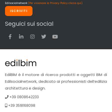
Siderurgia
Edilsocialnetwork
(Per visionare la Privacy Policy clicca qui).
Strumenti di rilievo e misurazione
ISCRIVITI
Strutture
Superfici
Seguici sui social
Teli
Utensili
Veicoli multiuso
Facciate Ventilate
Finiture
Pavimenti e rivestimenti
Pavimenti industriali
Sistemi giardini pensili
EdilBIM è il motore di ricerca prodotti e oggetti BIM di
Supporti per esterni
Edilsocialnetwork, dedicato ai professionisti dell’edilizia
Tetti verdi
architettura e design.
Formazione
+39 0808642233
Corsi on-line
+39 3518168098
eBook