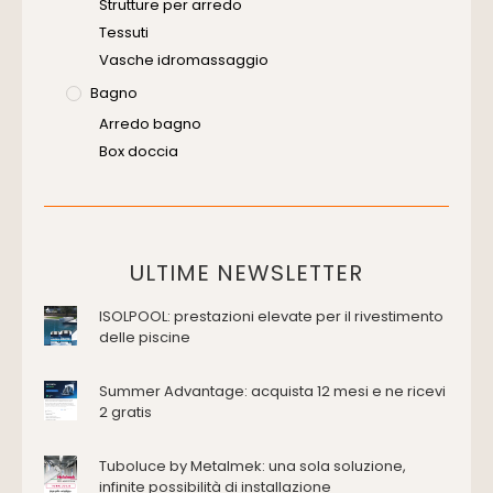
Strutture per arredo
Tessuti
Vasche idromassaggio
Bagno
Arredo bagno
Box doccia
Cassette di scarico
Placche di comando per wc
Vasche da bagno
Domotica Ed Impianti Elettrici
ULTIME NEWSLETTER
Termostati
ISOLPOOL: prestazioni elevate per il rivestimento
Edilizia
delle piscine
Accessori
Antincendio e sicurezza
Summer Advantage: acquista 12 mesi e ne ricevi
2 gratis
Attrezzature manuali
Cantiere e macchine
Tuboluce by Metalmek: una sola soluzione,
Cappe d'aspirazione
infinite possibilità di installazione