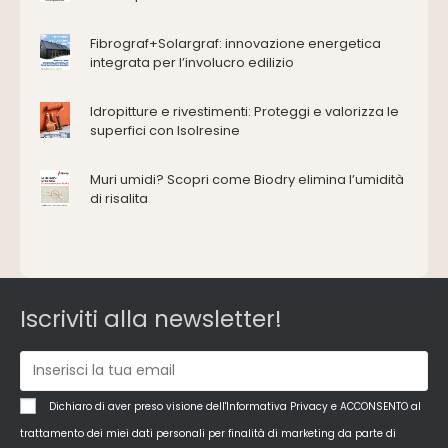
Consolidamento
Coperture
Fibrograf+Solargraf: innovazione energetica
Deumidificazione
integrata per l’involucro edilizio
Domotica e impianti elettrici
Energie rinnovabili
Idropitture e rivestimenti: Proteggi e valorizza le
Ferramenta e fissaggi
superfici con Isolresine
Impermeabilizzazione
Muri umidi? Scopri come Biodry elimina l’umidità
Impianti idrici e depurazione
di risalita
Impianti termici e climatizzazione
Intonaci, vernici e collanti
Isolamento
Materiali da costruzione
Pannelli
Iscriviti alla newsletter!
Pareti esterne e facciate
Pareti Interne
reti
Reti di adduzione gas
Dichiaro di aver preso visione dell'Informativa Privacy e ACCONSENTO al
Sicurezza e dpi
trattamento dei miei dati personali per finalità di marketing da parte di