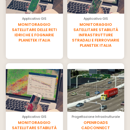
Applicativo GIS
Applicativo GIS
MONITORAGGIO
MONITORAGGIO
SATELLITARE DELLE RETI
SATELLITARE STABILITÀ
IDRICHE E FOGNARIE
INFRASTRUTTURE
PLANETEK ITALIA
STRADALI E FERROVIARIE
PLANETEK ITALIA
Applicativo GIS
Progettazione Infrastrutturale
MONITORAGGIO
OPENROADS
SATELLITARE STABILITÀ
CADCONNECT