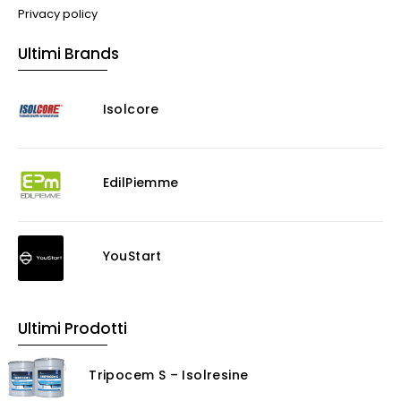
Impianti VMC
Privacy policy
Muratura
Ultimi Brands
Murature
Progettazione Infrastrutturale
Isolcore
Risanamento E Restauro
Antigraffiti
Antiscivolo
Consolidanti
EdilPiemme
Decappante
Detergenti a base acida
Detergenti ad acqua
YouStart
Ossidante
Protettivi
Pulitori
Ultimi Prodotti
Rasanti per muro
Solventi
Tripocem S – Isolresine
Senza Categoria