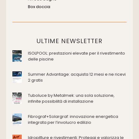
Box doccia
Cassette di scarico
Placche di comando per wc
Vasche da bagno
Domotica Ed Impianti Elettrici
ULTIME NEWSLETTER
Termostati
ISOLPOOL: prestazioni elevate per il rivestimento
Edilizia
delle piscine
Accessori
Antincendio e sicurezza
Summer Advantage: acquista 12 mesi e ne ricevi
2 gratis
Attrezzature manuali
Cantiere e macchine
Tuboluce by Metalmek: una sola soluzione,
Cappe d'aspirazione
infinite possibilità di installazione
Consolidamento
Coperture
Fibrograf+Solargraf: innovazione energetica
Deumidificazione
integrata per l’involucro edilizio
Domotica e impianti elettrici
Energie rinnovabili
Idropitture e rivestimenti: Proteggi e valorizza le