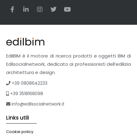
Utensili
Veicoli multiuso
Facciate Ventilate
Finiture
Pavimenti e rivestimenti
Pavimenti industriali
Sistemi giardini pensili
EdilBIM è il motore di ricerca prodotti e oggetti BIM di
Supporti per esterni
Edilsocialnetwork, dedicato ai professionisti dell’edilizia
Tetti verdi
architettura e design.
Formazione
+39 0808642233
Corsi on-line
+39 3518168098
eBook
Formazione professionale
info@edilsocialnetwork.it
Libri
Links utili
Illuminazione
Illuminazione
Cookie policy