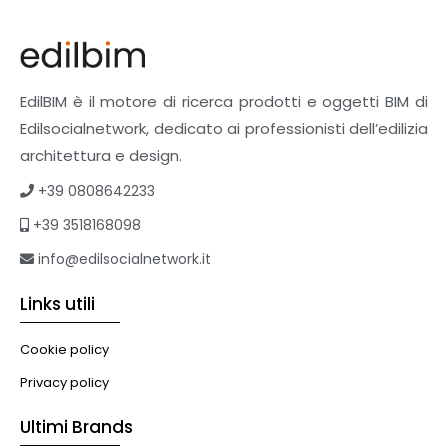
Finiture
Pavimenti e rivestimenti
Pavimenti industriali
Sistemi giardini pensili
EdilBIM è il motore di ricerca prodotti e oggetti BIM di
Supporti per esterni
Edilsocialnetwork, dedicato ai professionisti dell’edilizia
Tetti verdi
architettura e design.
Formazione
+39 0808642233
Corsi on-line
+39 3518168098
eBook
Formazione professionale
info@edilsocialnetwork.it
Libri
Links utili
Illuminazione
Illuminazione
Cookie policy
Impianti VMC
Privacy policy
Muratura
Ultimi Brands
Murature