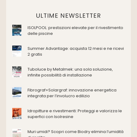
Vasche da bagno
Domotica Ed Impianti Elettrici
ULTIME NEWSLETTER
Termostati
ISOLPOOL: prestazioni elevate per il rivestimento
Edilizia
delle piscine
Accessori
Antincendio e sicurezza
Summer Advantage: acquista 12 mesi e ne ricevi
2 gratis
Attrezzature manuali
Cantiere e macchine
Tuboluce by Metalmek: una sola soluzione,
Cappe d'aspirazione
infinite possibilità di installazione
Consolidamento
Coperture
Fibrograf+Solargraf: innovazione energetica
Deumidificazione
integrata per l’involucro edilizio
Domotica e impianti elettrici
Energie rinnovabili
Idropitture e rivestimenti: Proteggi e valorizza le
Ferramenta e fissaggi
superfici con Isolresine
Impermeabilizzazione
Muri umidi? Scopri come Biodry elimina l’umidità
Impianti idrici e depurazione