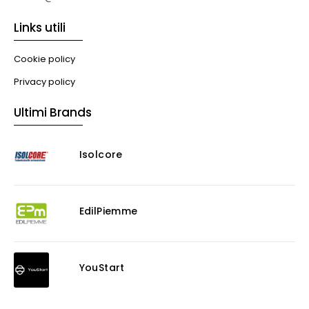
Libri
Links utili
Illuminazione
Illuminazione
Cookie policy
Impianti VMC
Privacy policy
Muratura
Ultimi Brands
Murature
Progettazione Infrastrutturale
Isolcore
Risanamento E Restauro
Antigraffiti
Antiscivolo
Consolidanti
EdilPiemme
Decappante
Detergenti a base acida
Detergenti ad acqua
YouStart
Ossidante
Protettivi