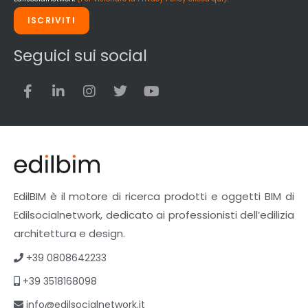
Strumenti di rilievo e misurazione
ISCRIVITI
Strutture
Superfici
Seguici sui social
Teli
Utensili
Veicoli multiuso
Facciate Ventilate
Finiture
Pavimenti e rivestimenti
Pavimenti industriali
Sistemi giardini pensili
EdilBIM è il motore di ricerca prodotti e oggetti BIM di
Supporti per esterni
Edilsocialnetwork, dedicato ai professionisti dell’edilizia
Tetti verdi
architettura e design.
Formazione
+39 0808642233
Corsi on-line
+39 3518168098
eBook
Formazione professionale
info@edilsocialnetwork.it