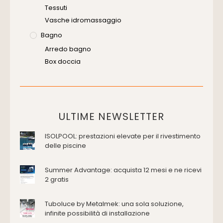
Tessuti
Vasche idromassaggio
Bagno
Arredo bagno
Box doccia
Cassette di scarico
Placche di comando per wc
Vasche da bagno
Domotica Ed Impianti Elettrici
ULTIME NEWSLETTER
Termostati
ISOLPOOL: prestazioni elevate per il rivestimento
Edilizia
delle piscine
Accessori
Antincendio e sicurezza
Summer Advantage: acquista 12 mesi e ne ricevi
2 gratis
Attrezzature manuali
Cantiere e macchine
Tuboluce by Metalmek: una sola soluzione,
Cappe d'aspirazione
infinite possibilità di installazione
Consolidamento