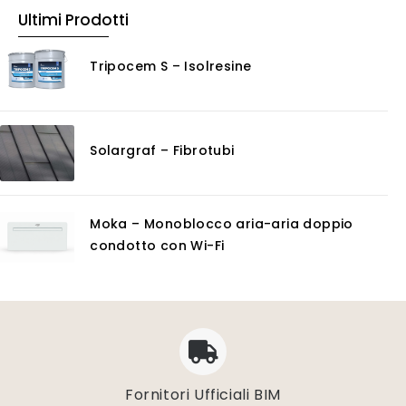
Pulitori
Ultimi Prodotti
Rasanti per muro
Solventi
Tripocem S – Isolresine
Senza Categoria
Servizi
Certificazioni
Solargraf – Fibrotubi
Consulenza
Noleggio
Software
Moka – Monoblocco aria-aria doppio
GIS
condotto con Wi-Fi
Piattaforme Cloud
Progettazione impianti scarico acque
Software 3D
Software CAD/CAM
Software calcolo umidità e condensazione
Software di conversione vettoriale
Software di gestione dati geospaziali
Fornitori Ufficiali BIM