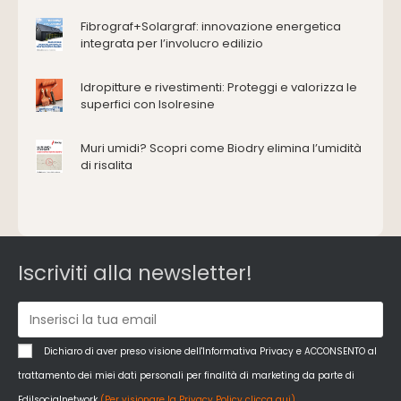
Coperture
Fibrograf+Solargraf: innovazione energetica
Deumidificazione
integrata per l’involucro edilizio
Domotica e impianti elettrici
Energie rinnovabili
Idropitture e rivestimenti: Proteggi e valorizza le
Ferramenta e fissaggi
superfici con Isolresine
Impermeabilizzazione
Muri umidi? Scopri come Biodry elimina l’umidità
Impianti idrici e depurazione
di risalita
Impianti termici e climatizzazione
Intonaci, vernici e collanti
Isolamento
Materiali da costruzione
Pannelli
Iscriviti alla newsletter!
Pareti esterne e facciate
Pareti Interne
reti
Reti di adduzione gas
Dichiaro di aver preso visione dell'Informativa Privacy e ACCONSENTO al
Sicurezza e dpi
trattamento dei miei dati personali per finalità di marketing da parte di
Siderurgia
Edilsocialnetwork
(Per visionare la Privacy Policy clicca qui).