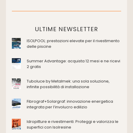
Cassette di scarico
Placche di comando per wc
Vasche da bagno
Domotica Ed Impianti Elettrici
ULTIME NEWSLETTER
Termostati
ISOLPOOL: prestazioni elevate per il rivestimento
Edilizia
delle piscine
Accessori
Antincendio e sicurezza
Summer Advantage: acquista 12 mesi e ne ricevi
2 gratis
Attrezzature manuali
Cantiere e macchine
Tuboluce by Metalmek: una sola soluzione,
Cappe d'aspirazione
infinite possibilità di installazione
Consolidamento
Coperture
Fibrograf+Solargraf: innovazione energetica
Deumidificazione
integrata per l’involucro edilizio
Domotica e impianti elettrici
Energie rinnovabili
Idropitture e rivestimenti: Proteggi e valorizza le
Ferramenta e fissaggi
superfici con Isolresine