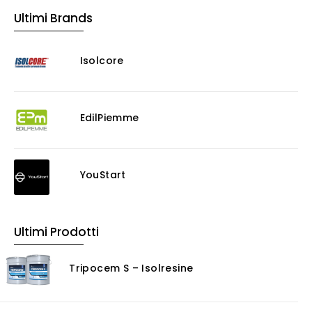
Ultimi Brands
Murature
Progettazione Infrastrutturale
Isolcore
Risanamento E Restauro
Antigraffiti
Antiscivolo
Consolidanti
EdilPiemme
Decappante
Detergenti a base acida
Detergenti ad acqua
YouStart
Ossidante
Protettivi
Pulitori
Ultimi Prodotti
Rasanti per muro
Solventi
Tripocem S – Isolresine
Senza Categoria
Servizi