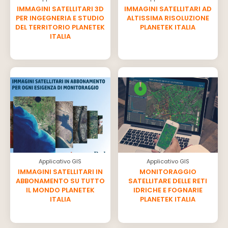
IMMAGINI SATELLITARI 3D
IMMAGINI SATELLITARI AD
PER INGEGNERIA E STUDIO
ALTISSIMA RISOLUZIONE
DEL TERRITORIO PLANETEK
PLANETEK ITALIA
ITALIA
Applicativo GIS
Applicativo GIS
IMMAGINI SATELLITARI IN
MONITORAGGIO
ABBONAMENTO SU TUTTO
SATELLITARE DELLE RETI
IL MONDO PLANETEK
IDRICHE E FOGNARIE
ITALIA
PLANETEK ITALIA