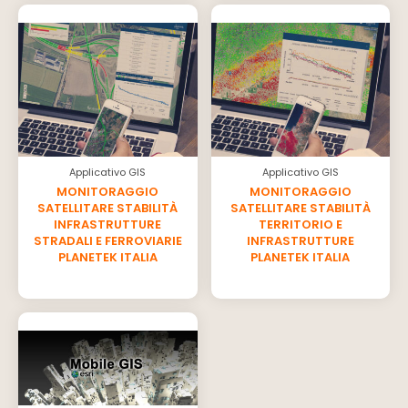
Applicativo GIS
Applicativo GIS
MONITORAGGIO
MONITORAGGIO
SATELLITARE STABILITÀ
SATELLITARE STABILITÀ
INFRASTRUTTURE
TERRITORIO E
STRADALI E FERROVIARIE
INFRASTRUTTURE
PLANETEK ITALIA
PLANETEK ITALIA