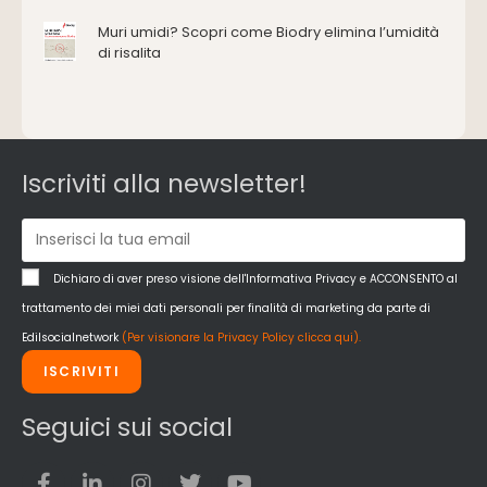
Impermeabilizzazione
Muri umidi? Scopri come Biodry elimina l’umidità
Impianti idrici e depurazione
di risalita
Impianti termici e climatizzazione
Intonaci, vernici e collanti
Isolamento
Materiali da costruzione
Pannelli
Iscriviti alla newsletter!
Pareti esterne e facciate
Pareti Interne
reti
Reti di adduzione gas
Dichiaro di aver preso visione dell'Informativa Privacy e ACCONSENTO al
Sicurezza e dpi
trattamento dei miei dati personali per finalità di marketing da parte di
Siderurgia
Edilsocialnetwork
(Per visionare la Privacy Policy clicca qui).
Strumenti di rilievo e misurazione
ISCRIVITI
Strutture
Superfici
Seguici sui social
Teli
Utensili