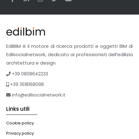
Veicoli multiuso
Facciate Ventilate
Finiture
Pavimenti e rivestimenti
Pavimenti industriali
Sistemi giardini pensili
EdilBIM è il motore di ricerca prodotti e oggetti BIM di
Supporti per esterni
Edilsocialnetwork, dedicato ai professionisti dell’edilizia
Tetti verdi
architettura e design.
Formazione
+39 0808642233
Corsi on-line
+39 3518168098
eBook
Formazione professionale
info@edilsocialnetwork.it
Libri
Links utili
Illuminazione
Illuminazione
Cookie policy
Impianti VMC
Privacy policy
Muratura