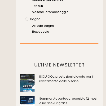
Strutture per arredo
Tessuti
Vasche idromassaggio
Bagno
Arredo bagno
Box doccia
Cassette di scarico
Placche di comando per wc
Vasche da bagno
Domotica Ed Impianti Elettrici
Termostati
ULTIME NEWSLETTER
Edilizia
ISOLPOOL: prestazioni elevate per il
Accessori
rivestimento delle piscine
Antincendio e sicurezza
Attrezzature manuali
Cantiere e macchine
Summer Advantage: acquista 12 mesi
Cappe d'aspirazione
e ne ricevi 2 gratis