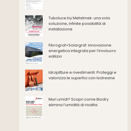
Consolidamento
Coperture
Deumidificazione
Tuboluce by Metalmek: una sola
Domotica e impianti elettrici
soluzione, infinite possibilità di
installazione
Energie rinnovabili
Ferramenta e fissaggi
Impermeabilizzazione
Fibrograf+Solargraf: innovazione
energetica integrata per l’involucro
Impianti idrici e depurazione
edilizio
Impianti termici e climatizzazione
Intonaci, vernici e collanti
Idropitture e rivestimenti: Proteggi e
Isolamento
valorizza le superfici con Isolresine
Materiali da costruzione
Pannelli
Pareti esterne e facciate
Muri umidi? Scopri come Biodry
Pareti Interne
elimina l’umidità di risalita
reti
Reti di adduzione gas
Sicurezza e dpi