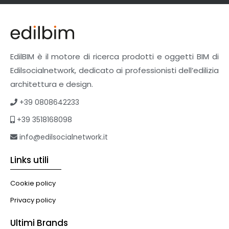
Finiture
Pavimenti e rivestimenti
Pavimenti industriali
Sistemi giardini pensili
EdilBIM è il motore di ricerca prodotti e oggetti BIM di
Supporti per esterni
Edilsocialnetwork, dedicato ai professionisti dell’edilizia
Tetti verdi
architettura e design.
Formazione
+39 0808642233
Corsi on-line
+39 3518168098
eBook
Formazione professionale
info@edilsocialnetwork.it
Libri
Links utili
Illuminazione
Illuminazione
Cookie policy
Impianti VMC
Privacy policy
Muratura
Ultimi Brands
Murature