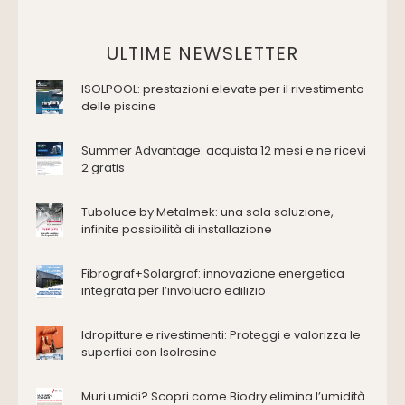
Vasche da bagno
Domotica Ed Impianti Elettrici
ULTIME NEWSLETTER
Termostati
ISOLPOOL: prestazioni elevate per il rivestimento
Edilizia
delle piscine
Accessori
Antincendio e sicurezza
Summer Advantage: acquista 12 mesi e ne ricevi
2 gratis
Attrezzature manuali
Cantiere e macchine
Tuboluce by Metalmek: una sola soluzione,
Cappe d'aspirazione
infinite possibilità di installazione
Consolidamento
Coperture
Fibrograf+Solargraf: innovazione energetica
Deumidificazione
integrata per l’involucro edilizio
Domotica e impianti elettrici
Energie rinnovabili
Idropitture e rivestimenti: Proteggi e valorizza le
Ferramenta e fissaggi
superfici con Isolresine
Impermeabilizzazione
Muri umidi? Scopri come Biodry elimina l’umidità
Impianti idrici e depurazione