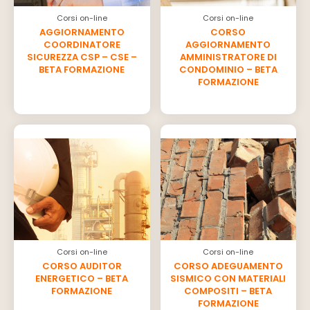
Corsi on-line
Corsi on-line
AGGIORNAMENTO
CORSO
COORDINATORE
AGGIORNAMENTO
SICUREZZA CSP – CSE –
AMMINISTRATORE DI
BETA FORMAZIONE
CONDOMINIO – BETA
FORMAZIONE
Corsi on-line
Corsi on-line
CORSO AUDITOR
CORSO ADEGUAMENTO
ENERGETICO – BETA
SISMICO CON MATERIALI
FORMAZIONE
COMPOSITI – BETA
FORMAZIONE