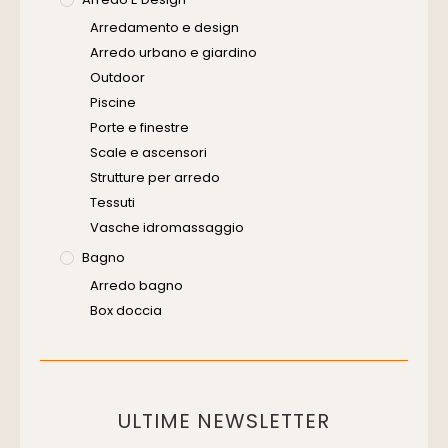
Arredamento e design
Arredo urbano e giardino
Outdoor
Piscine
Porte e finestre
Scale e ascensori
Strutture per arredo
Tessuti
Vasche idromassaggio
Bagno
Arredo bagno
Box doccia
Cassette di scarico
Placche di comando per wc
Vasche da bagno
Domotica Ed Impianti Elettrici
ULTIME NEWSLETTER
Termostati