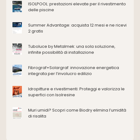
ISOLPOOL: prestazioni elevate per il rivestimento
Edilizia
delle piscine
Accessori
Antincendio e sicurezza
Summer Advantage: acquista 12 mesi e ne ricevi
2 gratis
Attrezzature manuali
Cantiere e macchine
Tuboluce by Metalmek: una sola soluzione,
Cappe d'aspirazione
infinite possibilità di installazione
Consolidamento
Coperture
Fibrograf+Solargraf: innovazione energetica
Deumidificazione
integrata per l’involucro edilizio
Domotica e impianti elettrici
Energie rinnovabili
Idropitture e rivestimenti: Proteggi e valorizza le
Ferramenta e fissaggi
superfici con Isolresine
Impermeabilizzazione
Muri umidi? Scopri come Biodry elimina l’umidità
Impianti idrici e depurazione
di risalita
Impianti termici e climatizzazione
Intonaci, vernici e collanti
Isolamento