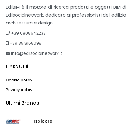
Sistemi giardini pensili
EdilBIM è il motore di ricerca prodotti e oggetti BIM di
Supporti per esterni
Edilsocialnetwork, dedicato ai professionisti dell’edilizia
Tetti verdi
architettura e design.
Formazione
+39 0808642233
Corsi on-line
+39 3518168098
eBook
Formazione professionale
info@edilsocialnetwork.it
Libri
Links utili
Illuminazione
Illuminazione
Cookie policy
Impianti VMC
Privacy policy
Muratura
Ultimi Brands
Murature
Progettazione Infrastrutturale
Isolcore
Risanamento E Restauro
Antigraffiti