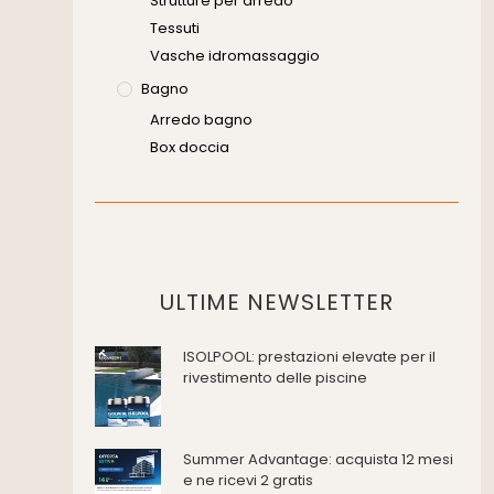
Strutture per arredo
Tessuti
Vasche idromassaggio
Bagno
Arredo bagno
Box doccia
Cassette di scarico
Placche di comando per wc
Vasche da bagno
Domotica Ed Impianti Elettrici
Termostati
ULTIME NEWSLETTER
Edilizia
ISOLPOOL: prestazioni elevate per il
Accessori
rivestimento delle piscine
Antincendio e sicurezza
Attrezzature manuali
Cantiere e macchine
Summer Advantage: acquista 12 mesi
Cappe d'aspirazione
e ne ricevi 2 gratis