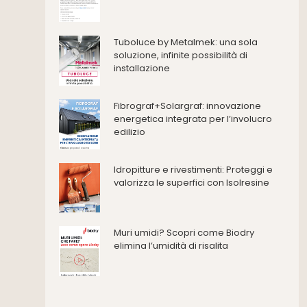
Consolidamento
Coperture
Deumidificazione
Tuboluce by Metalmek: una sola
Domotica e impianti elettrici
soluzione, infinite possibilità di
installazione
Energie rinnovabili
Ferramenta e fissaggi
Impermeabilizzazione
Fibrograf+Solargraf: innovazione
energetica integrata per l’involucro
Impianti idrici e depurazione
edilizio
Impianti termici e climatizzazione
Intonaci, vernici e collanti
Idropitture e rivestimenti: Proteggi e
Isolamento
valorizza le superfici con Isolresine
Materiali da costruzione
Pannelli
Pareti esterne e facciate
Muri umidi? Scopri come Biodry
Pareti Interne
elimina l’umidità di risalita
reti
Reti di adduzione gas
Sicurezza e dpi